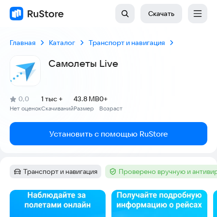
Скачать
Главная
Каталог
Транспорт и навигация
Самолеты Live
(
)
0,0
1 тыс +
43.8 MB
0+
Рейтинг:
Нет оценок
Скачиваний
Размер
Возраст
:
:
:
Установить с помощью RuStore
Транспорт и навигация
Проверено вручную и антиви
Категория
:
Тег
:
Скриншоты