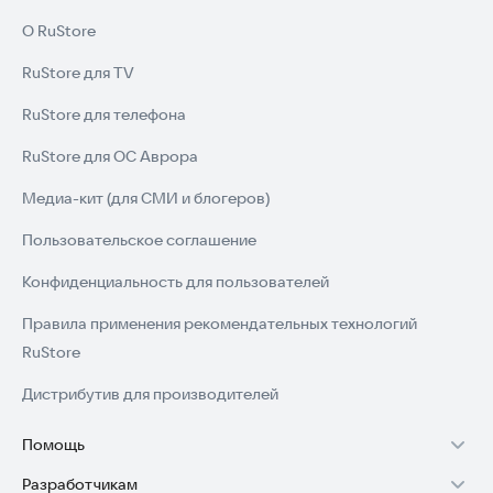
Программа актуальна для всех версий Android и работает
О RuStore
стабильно даже в сложных условиях.
RuStore для TV
Попробуйте установить приложение прямо сейчас для
полного контроля над вашими устройствами.
RuStore для телефона
RuStore для ОС Аврора
Медиа-кит (для СМИ и блогеров)
Пользовательское соглашение
Конфиденциальность для пользователей
Правила применения рекомендательных технологий
RuStore
Дистрибутив для производителей
Помощь
Разработчикам
Установка RuStore на TV