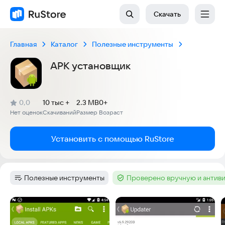
Скачать
Главная
Каталог
Полезные инструменты
APK установщик
(
)
0,0
10 тыс +
2.3 MB
0+
Рейтинг:
Нет оценок
Скачиваний
Размер
Возраст
:
:
:
Установить с помощью RuStore
Полезные инструменты
Проверено вручную и антив
Категория
:
Тег
:
Скриншоты