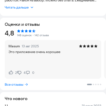
работой. Район на выбор. Можно без опыта. Ежедневные
выплаты. Можно пешком, на велосипеде, мопеде,
Читать дальше
электросамокате, машине. Страховка. Бесплатная форма,
маски и перчатки. Без начальников, работа через
приложение, самозанятым. Бонусы. Здесь вы найдете ответы
Оценки и отзывы
на популярные вопросы, актуальную информацию о работе,
а также сможете отправить заявку на устройство курьером
Рейтинг:
4,8
в своем городе.
148 оценок
・142 отзыва
Masum
13 авг 2025
Это приложение очень хорошее
2
4
0
Нравится:
Не нравится:
Все отзывы
Что нового
Версия:
Дата:
1.1
21 сент 2022