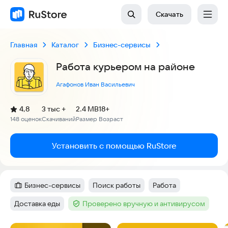
Скачать
Главная
Каталог
Бизнес-сервисы
Работа курьером на районе
Агафонов Иван Васильевич
(
)
4,8
3 тыс +
2.4 MB
18+
Рейтинг:
148 оценок
Скачиваний
Размер
Возраст
:
:
:
Установить с помощью RuStore
Бизнес-сервисы
Поиск работы
Работа
Категория
:
Тег
:
Тег
:
Доставка еды
Проверено вручную и антивирусом
Тег
:
Тег
: