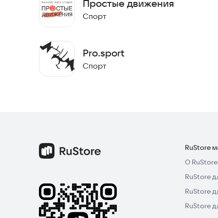
Простые движения
Спорт
Pro.sport
Спорт
RuStore 
О RuStore
RuStore д
RuStore д
RuStore 