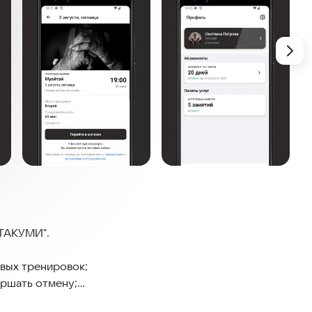
"ТАКУМИ".
овых тренировок;
ершать отмену;
го персональные тренировки;