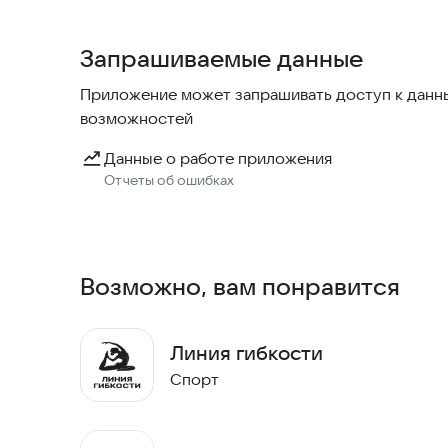
- отправлять запросы на заморозку и продлени
- совершать покупки;
Запрашиваемые данные
- видеть оповещения о предстоящих занятиях и 
Приложение может запрашивать доступ к данны
возможностей
Данные о работе приложения
Отчеты об ошибках
Возможно, вам понравится
Линия гибкости
Спорт