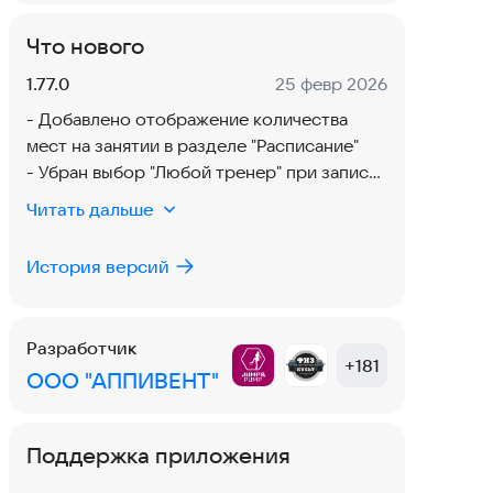
Что нового
Версия:
Дата:
1.77.0
25 февр 2026
- Добавлено отображение количества
мест на занятии в разделе "Расписание"
- Убран выбор "Любой тренер" при записи
на персональное занятие
Читать дальше
- Исправили ошибки, чтобы работа в
приложении стала ещё удобнее
История версий
Разработчик
+
181
ООО "АППИВЕНТ"
Поддержка приложения