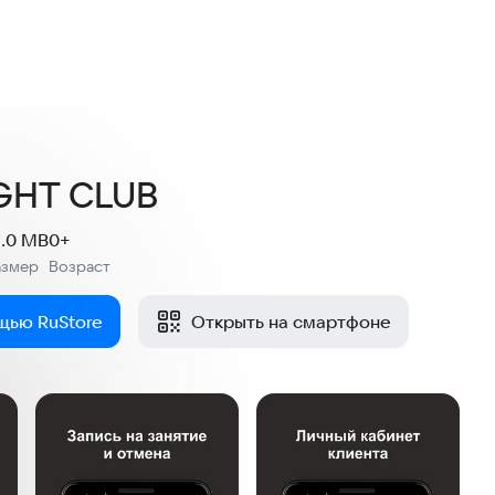
GHT CLUB
1.0 MB
0+
азмер
Возраст
:
щью RuStore
Открыть на смартфоне