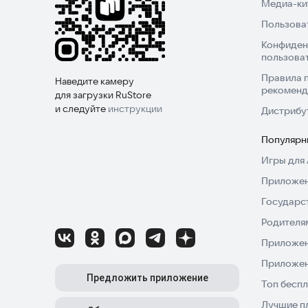
Медиа-кит
Пользова
Конфиден
пользова
Правила 
Наведите камеру
рекоменд
для загрузки RuStore
и следуйте
инструкции
Дистрибу
Популярн
Игры для 
Приложен
Государс
Родителя
Приложен
Приложен
Предложить приложение
Топ беспл
Лучшие п