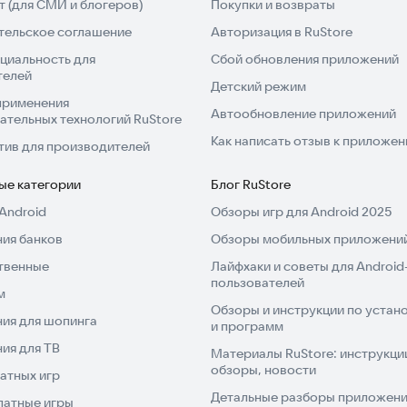
 (для СМИ и блогеров)
Покупки и возвраты
тельское соглашение
Авторизация в RuStore
циальность для
Сбой обновления приложений
телей
Детский режим
применения
Автообновление приложений
ательных технологий RuStore
Как написать отзыв к приложе
тив для производителей
ые категории
Блог RuStore
Android
Обзоры игр для Android 2025
ия банков
Обзоры мобильных приложений
твенные
Лайфхаки и советы для Android
пользователей
м
Обзоры и инструкции по устано
ия для шопинга
и программ
ия для ТВ
Материалы RuStore: инструкци
обзоры, новости
атных игр
Детальные разборы приложений
латные игры