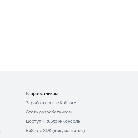
Мацкевич Фитнес
Спорт
FB GYM Шилово
Спорт
Разработчикам
Зарабатывать с RuStore
Стать разработчиком
Доступ к RuStore Консоль
e
RuStore SDK (документация)