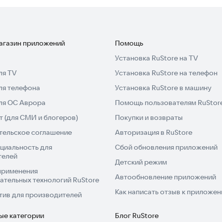
степенно усложнять тренировки. Со временем вы
 уверенности в себе. Установите приложение и
магазин приложений
Помощь
Установка RuStore на TV
ля TV
Установка RuStore на телефон
ля телефона
Установка RuStore в машину
для ОС Аврора
Помощь пользователям RuStor
 (для СМИ и блогеров)
Покупки и возвраты
тельское соглашение
Авторизация в RuStore
циальность для
Сбой обновления приложений
телей
Детский режим
применения
Автообновление приложений
ательных технологий RuStore
Как написать отзыв к приложе
тив для производителей
ые категории
Блог RuStore