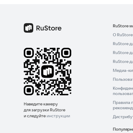
деталям.
Попробуйте начать с базовых упражнений и по
заметите улучшения в физической подготовке и
RuStore 
начните тренироваться уже сегодня.
О RuStore
RuStore д
RuStore д
RuStore 
Медиа-кит
Пользова
Конфиден
пользова
Правила 
Наведите камеру
рекоменд
для загрузки RuStore
и следуйте
инструкции
Дистрибу
Популярн