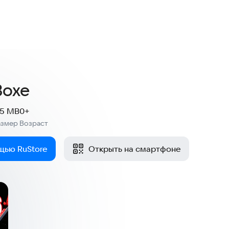
Boxe
.5 MB
0+
азмер
Возраст
:
щью RuStore
Открыть на смартфоне