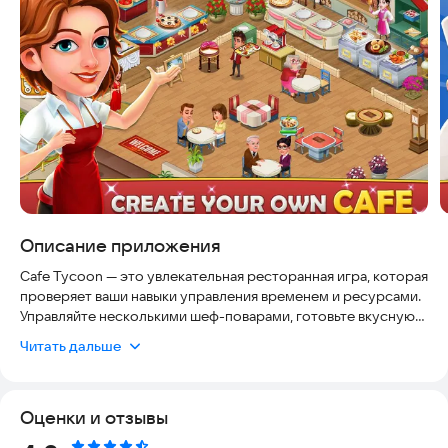
Описание приложения
Cafe Tycoon — это увлекательная ресторанная игра, которая
проверяет ваши навыки управления временем и ресурсами.
Управляйте несколькими шеф-поварами, готовьте вкусную
еду, подавайте горячий кофе и украшайте свой отель.
Читать дальше
Создайте свою собственную ресторанную историю в Cafe
Tycoon прямо сегодня.
Оценки и отзывы
Дарите радость клиентам и зарабатывайте деньги, чтобы
покупать рестораны по всему миру и стать шеф-поваром