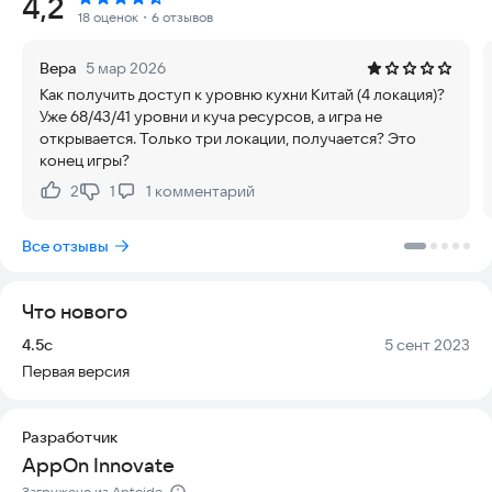
Рейтинг:
4,2
мирового класса. Cafe Tycoon — это динамичная игра по
18 оценок
・6 отзывов
приготовлению блюд и обслуживанию клиентов.
Используйте множество захватывающих бонусов и
Вера
5 мар 2026
усилений, и наслаждайтесь кулинарной лихорадкой!
Как получить доступ к уровню кухни Китай (4 локация)?
Уже 68/43/41 уровни и куча ресурсов, а игра не
Cafe Tycoon — это забавная кулинарная игра, в которой вы
открывается. Только три локации, получается? Это
владеете своим фуд-кортом, красиво украшаете его,
конец игры?
нанимаете шеф-повара, который будет готовить еду, и как
можно быстрее обслуживаете клиентов, чтобы получить
2
1
1
комментарий
Нравится:
Не нравится:
максимальную прибыль. Это, безусловно, лучшая
ресторанная игра-симулятор за все времена!
Все отзывы
Путешествуйте по миру и изучайте разнообразные рецепты.
Играйте в эту кулинарную игру, готовьте и подавайте
вкусную еду как лучший шеф-повар и проверьте свои навыки
Что нового
тайм-менеджмента!
Версия:
Дата:
4.5c
5 сент 2023
Загрузите игру Cafe Tycoon прямо сегодня!
Первая версия
Разработчик
AppOn Innovate
Загружено из Aptoide