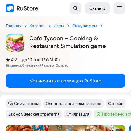
Скачать
Главная
Каталог
Игры
Симуляторы
Cafe Tycoon – Cooking &
Restaurant Simulation game
(
)
4,2
до 10 тыс
17.6 MB
0+
Рейтинг:
18 оценок
Скачиваний
Размер
Возраст
:
:
:
Установить с помощью RuStore
Симуляторы
Однопользовательская игра
Офлайн
Категория
:
Тег
:
Тег
:
Экономическая стратегия
Стилизация
Проверено вр
Тег
:
Тег
:
Тег
:
Скриншоты