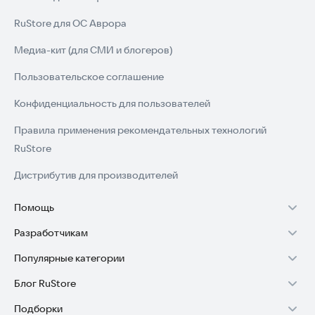
RuStore для ОС Аврора
Медиа-кит (для СМИ и блогеров)
Пользовательское соглашение
Конфиденциальность для пользователей
Правила применения рекомендательных технологий
RuStore
Дистрибутив для производителей
Помощь
Разработчикам
Установка RuStore на TV
Популярные категории
Зарабатывать с RuStore
Установка RuStore на телефон
Блог RuStore
Игры для Android
Стать разработчиком
Установка RuStore в машину
Подборки
Обзоры игр для Android 2025
Приложения банков
Доступ к RuStore Консоль