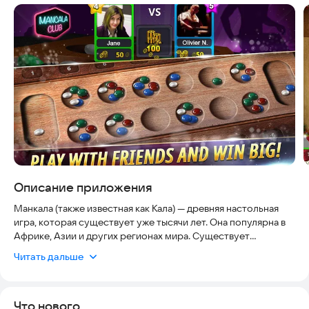
Скриншоты
Описание приложения
Манкала (также известная как Кала) — древняя настольная
игра, которая существует уже тысячи лет. Она популярна в
Африке, Азии и других регионах мира. Существует
множество её вариантов, таких как Оваре, Авале, Айо, Варри,
Читать дальше
Оури, Нчо, Авеле, Авари и другие. Игра развивает логику,
стратегическое мышление и умение планировать ходы на
несколько шагов вперёд.
Что нового