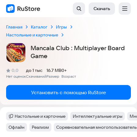
Скачать
Главная
Каталог
Игры
Настольные и карточные
Mancala Club : Multiplayer Board
Game
(
)
0,0
до 1 тыс
16.7 MB
0+
Рейтинг:
Нет оценок
Скачиваний
Размер
Возраст
:
:
:
Установить с помощью RuStore
Настольные и карточные
Интеллектуальные игры
Мно
Категория
:
Тег
:
Тег
Офлайн
Реализм
Соревновательная многопользователь
Тег
:
Тег
:
Тег
: