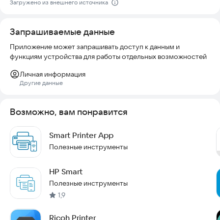
Загружено из внешнего источника
- С рамками или без
- Цветная и черно-белая печать
- И множество других настраиваемых параметров!
Запрашиваемые данные
Приложение поддерживает более 4000 моделей принтеров
Приложение может запрашивать доступ к данным и
Wi-Fi, в том числе Canon, Dell, Epson, Xerox, HP, Kyocera,
функциям устройства для работы отдельных возможностей
Lenovo, Lexmark, Oki, Ricoh, Samsung, Sharp, Brother.
Личная информация
Скачайте приложение прямо сейчас и начните печатать без
Другие данные
лишних хлопот.
Возможно, вам понравится
Smart Printer App
Полезные инструменты
HP Smart
Полезные инструменты
1,9
Ricoh Printer