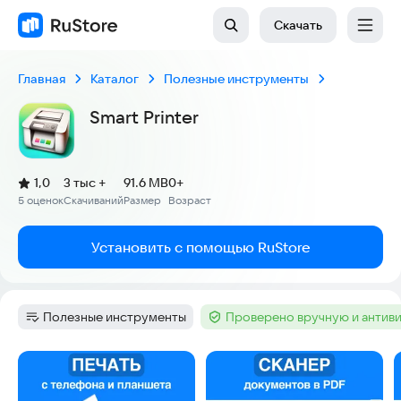
Скачать
Главная
Каталог
Полезные инструменты
Smart Printer
(
)
1,0
3 тыс +
91.6 MB
0+
Рейтинг:
5 оценок
Скачиваний
Размер
Возраст
:
:
:
Установить с помощью RuStore
Полезные инструменты
Проверено вручную и антив
Категория
:
Тег
:
Скриншоты