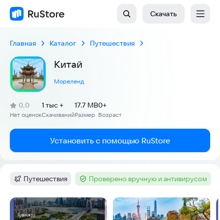
Скачать
Главная
Каталог
Путешествия
Китай
Мореленд
(
)
0,0
1 тыс +
17.7 MB
0+
Рейтинг:
Нет оценок
Скачиваний
Размер
Возраст
:
:
:
Установить с помощью RuStore
Путешествия
Проверено вручную и антивирусом
Категория
:
Тег
:
Скриншоты