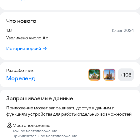
экскурсий, и удешевить тур.
Дополнительно в приложении можно совершить первичное
знакомство с городами Китая, выбрать место для
Что нового
путешествия, посмотрев достопримечательности и видео
обзоры. Также в приложении есть информация об
Версия:
Дата:
1.8
15 авг 2024
экскурсионных бюро, тур агентствах и отелях,
Увеличено число Api
предлагающих свои услуги в Китае.
История версий
Разработчик
+
108
Мореленд
Запрашиваемые данные
Приложение может запрашивать доступ к данным и
функциям устройства для работы отдельных возможностей
Местоположение
Точное местоположение
Приблизительное местоположение