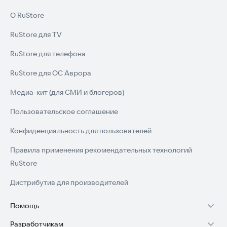
О RuStore
RuStore для TV
RuStore для телефона
RuStore для ОС Аврора
Медиа-кит (для СМИ и блогеров)
Пользовательское соглашение
Конфиденциальность для пользователей
Правила применения рекомендательных технологий
RuStore
Дистрибутив для производителей
Помощь
Разработчикам
Установка RuStore на TV