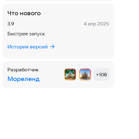
Что нового
Версия:
Дата:
3.9
4 апр 2025
Быстрее запуск
История версий
Разработчик
+
108
Мореленд