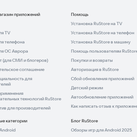
магазин приложений
Помощь
Установка RuStore на TV
ля TV
Установка RuStore на телефон
ля телефона
Установка RuStore в машину
для ОС Аврора
Помощь пользователям RuStor
 (для СМИ и блогеров)
Покупки и возвраты
тельское соглашение
Авторизация в RuStore
циальность для
Сбой обновления приложений
телей
Детский режим
применения
Автообновление приложений
ательных технологий RuStore
Как написать отзыв к приложе
тив для производителей
ые категории
Блог RuStore
Android
Обзоры игр для Android 2025