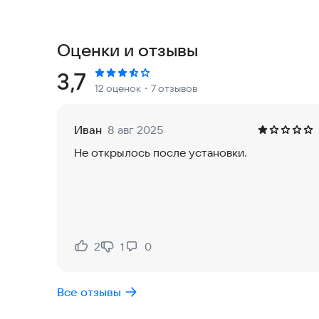
бюро и отелях, предлагающих свои услуги в вы
Оценки и отзывы
Рейтинг:
3,7
12 оценок
・7 отзывов
Иван
8 авг 2025
Не открылось после установки.
2
1
0
Нравится:
Не нравится:
Все отзывы