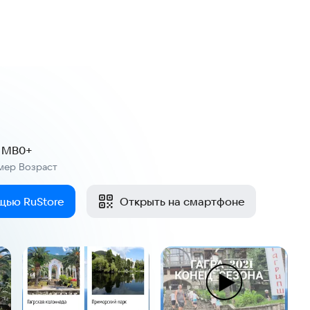
9 MB
0+
мер
Возраст
:
щью RuStore
Открыть на смартфоне