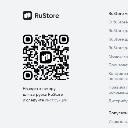
RuStore 
О RuStore
RuStore д
RuStore д
RuStore 
Медиа-кит
Пользова
Конфиден
пользова
Правила 
Наведите камеру
рекоменд
для загрузки RuStore
и следуйте
инструкции
Дистрибу
Популярн
Игры для 