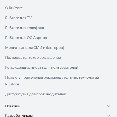
О RuStore
RuStore для TV
RuStore для телефона
RuStore для ОС Аврора
Медиа-кит (для СМИ и блогеров)
Пользовательское соглашение
Конфиденциальность для пользователей
Правила применения рекомендательных технологий
RuStore
Дистрибутив для производителей
Помощь
Разработчикам
Установка RuStore на TV