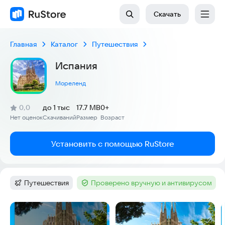
Скачать
Главная
Каталог
Путешествия
Испания
Мореленд
(
)
0,0
до 1 тыс
17.7 MB
0+
Рейтинг:
Нет оценок
Скачиваний
Размер
Возраст
:
:
:
Установить с помощью RuStore
Путешествия
Проверено вручную и антивирусом
Категория
:
Тег
:
Скриншоты