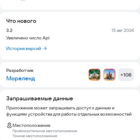
отелях, предлагающих свои услуги в Испании.
Что нового
Версия:
Дата:
3.2
15 авг 2024
Увеличено число Api
История версий
Разработчик
+
108
Мореленд
Запрашиваемые данные
Приложение может запрашивать доступ к данным и
функциям устройства для работы отдельных возможностей
Местоположение
Приблизительное местоположение
Точное местоположение