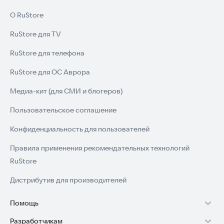
О RuStore
RuStore для TV
RuStore для телефона
RuStore для ОС Аврора
Медиа-кит (для СМИ и блогеров)
Пользовательское соглашение
Конфиденциальность для пользователей
Правила применения рекомендательных технологий
RuStore
Дистрибутив для производителей
Помощь
Разработчикам
Установка RuStore на TV