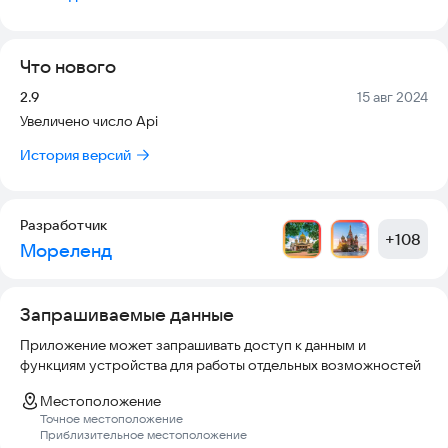
отелях, предлагающих свои услуги в Праге.
Что нового
Версия:
Дата:
2.9
15 авг 2024
Увеличено число Api
История версий
Разработчик
+
108
Мореленд
Запрашиваемые данные
Приложение может запрашивать доступ к данным и
функциям устройства для работы отдельных возможностей
Местоположение
Точное местоположение
Приблизительное местоположение