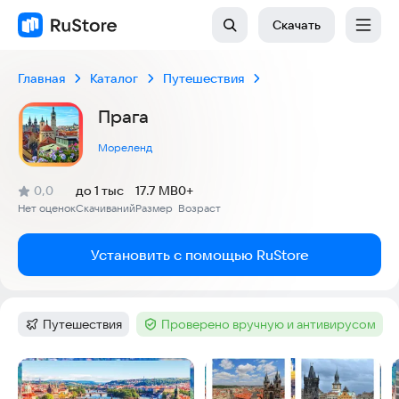
Скачать
Главная
Каталог
Путешествия
Прага
Мореленд
(
)
0,0
до 1 тыс
17.7 MB
0+
Рейтинг:
Нет оценок
Скачиваний
Размер
Возраст
:
:
:
Установить с помощью RuStore
Путешествия
Проверено вручную и антивирусом
Категория
:
Тег
:
Скриншоты