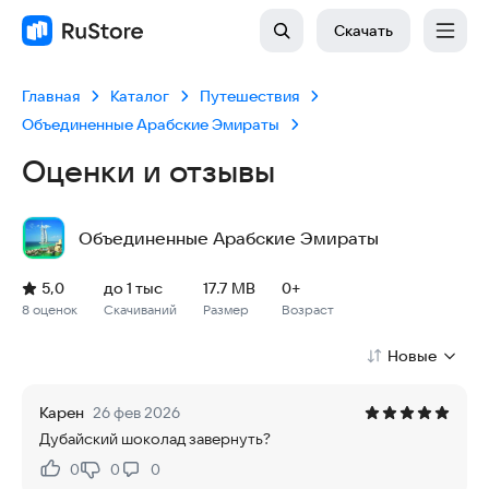
Скачать
Главная
Каталог
Путешествия
Объединенные Арабские Эмираты
Оценки и отзывы
Объединенные Арабские Эмираты
Рейтинг: 5,0, 8 оценок
Скачиваний: до 1 тыс
Размер файла: 17.7 MB
Возрастное ограничение: 17.7 MB
5,0
до 1 тыс
17.7 MB
0+
8 оценок
Скачиваний
Размер
Возраст
Новые
Карен
26 фев 2026
Дубайский шоколад завернуть?
0
0
0
Нравится:
Не нравится: