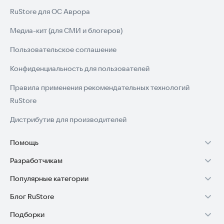
RuStore для ОС Аврора
Медиа-кит (для СМИ и блогеров)
Пользовательское соглашение
Конфиденциальность для пользователей
Правила применения рекомендательных технологий
RuStore
Дистрибутив для производителей
Помощь
Разработчикам
Установка RuStore на TV
Популярные категории
Зарабатывать с RuStore
Установка RuStore на телефон
Блог RuStore
Игры для Android
Стать разработчиком
Установка RuStore в машину
Подборки
Обзоры игр для Android 2025
Приложения банков
Доступ к RuStore Консоль
Помощь пользователям RuStore