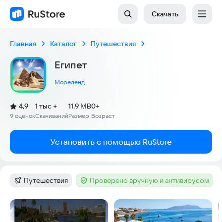
Скачать
Главная
Каталог
Путешествия
Египет
Мореленд
(
)
4,9
1 тыс +
11.9 MB
0+
Рейтинг:
9 оценок
Скачиваний
Размер
Возраст
:
:
:
Установить с помощью RuStore
Путешествия
Проверено вручную и антивирусом
Категория
:
Тег
:
Скриншоты