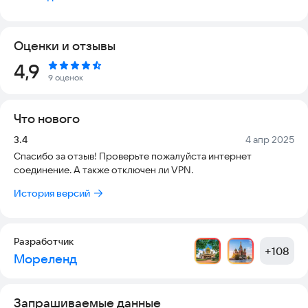
экскурсионных бюро и отелях, предлагающих свои услуги в
Каире, Хургаде или Шарм-эль-Шейх.
Оценки и отзывы
Рейтинг:
4,9
9 оценок
Что нового
Версия:
Дата:
3.4
4 апр 2025
Спасибо за отзыв! Проверьте пожалуйста интернет
соединение. А также отключен ли VPN.
История версий
Разработчик
+
108
Мореленд
Запрашиваемые данные