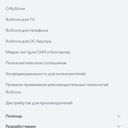
О RuStore
RuStore для TV
RuStore для телефона
RuStore для ОС Аврора
Медиа-кит (для СМИ и блогеров)
Пользовательское соглашение
Конфиденциальность для пользователей
Правила применения рекомендательных технологий
RuStore
Дистрибутив для производителей
Помощь
Разработчикам
Установка RuStore на TV