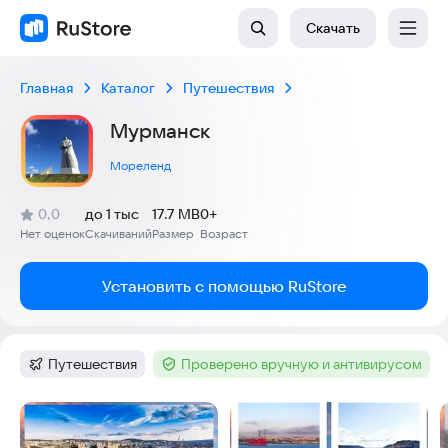
Скачать
Главная
Каталог
Путешествия
Мурманск
Мореленд
(
)
0,0
до 1 тыс
17.7 MB
0+
Рейтинг:
Нет оценок
Скачиваний
Размер
Возраст
:
:
:
Установить с помощью RuStore
Путешествия
Проверено вручную и антивирусом
Категория
:
Тег
:
Скриншоты