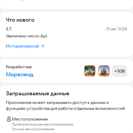
бюро и отелях, предлагающих свои услуги в выбранном
городе.
Что нового
Версия:
Дата:
2.7
15 авг 2024
Увеличено число Api
История версий
Разработчик
+
108
Мореленд
Запрашиваемые данные
Приложение может запрашивать доступ к данным и
функциям устройства для работы отдельных возможностей
Местоположение
Приблизительное местоположение
Точное местоположение