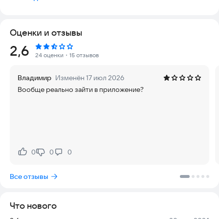
проработана нормативная база для машинистов и их
помощников, инструкторского состава, служащих,
специалистов и руководителей, чья трудовая деятельность
Оценки и отзывы
посвящена эксплуатации локомотивов, мотор-вагонного
подвижного состава, специального самоходного
Рейтинг:
2,6
подвижного состава на железных дорогах Российской
24 оценки
・15 отзывов
Федерации.
Владимир
Изменён 17 июл 2026
Следует отметить, что команда разработчиков постоянно
Вообще реально зайти в приложение?
следит за изменениями нормативной базы, инструкций,
распоряжений и своевременно вносит изменения.
В разделе "ЛОКОМОТИВЫ" представлены технические
характеристики, электрические схемы и руководство по
эксплуатации основных серий электровозов, тепловозов,
МВПС и ССПС.
0
0
0
Нравится:
Не нравится:
Раздел "АРХИВ СОБЫТИЙ" включает описание событий в
Все отзывы
сфере безопасности движения и охраны труда с 2022 года.
Раздел "ЛЕНТА СОБЫТИЙ" включает описание событий в
Что нового
сфере безопасности движения и охраны труда в текущем
году.