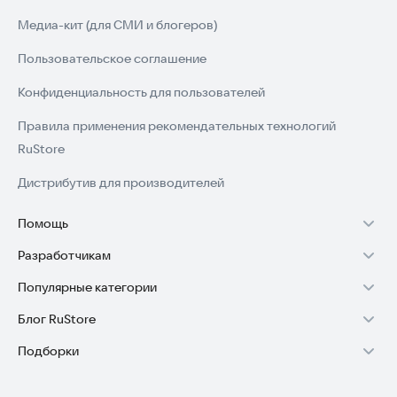
Медиа-кит (для СМИ и блогеров)
Пользовательское соглашение
Конфиденциальность для пользователей
Правила применения рекомендательных технологий
RuStore
Дистрибутив для производителей
Помощь
Разработчикам
Установка RuStore на TV
Популярные категории
Зарабатывать с RuStore
Установка RuStore на телефон
Блог RuStore
Игры для Android
Стать разработчиком
Установка RuStore в машину
Подборки
Обзоры игр для Android 2025
Приложения банков
Доступ к RuStore Консоль
Помощь пользователям RuStore
Игровой набор
Обзоры мобильных приложений 2025
Государственные
RuStore SDK (документация)
Покупки и возвраты