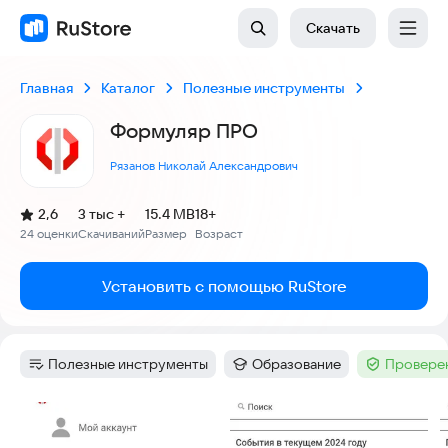
Скачать
Главная
Каталог
Полезные инструменты
Формуляр ПРО
Рязанов Николай Александрович
(
)
2,6
3 тыс +
15.4 MB
18+
Рейтинг:
24 оценки
Скачиваний
Размер
Возраст
:
:
:
Установить с помощью RuStore
Полезные инструменты
Образование
Проверен
Категория
:
Категория
:
Тег
:
Скриншоты