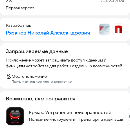
Версия:
Дата:
2.6
20 июн 2024
Первая версия
Внимание! Приложение является частной интеллектуальной
собственностью, поэтому использование некоторых
разделов является платным. Доступ осуществляется на
Разработчик
основании платной ежемесячной подписки. Оформить или
Рязанов Николай Александрович
отменить действующую подписку можно прямо в
приложении во вкладке "УПРАВЛЕНИЕ ПОДПИСКОЙ"
Стоимость составляет 49 рублей в месяц.
Запрашиваемые данные
Кроме этого, пользователю доступен раздел с обратной
Приложение может запрашивать доступ к данным и
связью, где можно задать любой вопрос по работе,
функциям устройства для работы отдельных возможностей
высказать мнение, поделиться мыслями по поводу развития
приложения.
Местоположение
Приблизительное местоположение
Приятного пользования.
Возможно, вам понравится
Ермак. Устранение неисправностей
Полезные инструменты
Транспорт и навигация
·