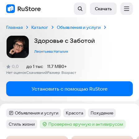
Скачать
Главная
Каталог
Объявления и услуги
Здоровье с Заботой
Леонтьева Наталия
(
)
0,0
до 1 тыс
11.7 MB
0+
Рейтинг:
Нет оценок
Скачиваний
Размер
Возраст
:
:
:
Установить с помощью RuStore
Объявления и услуги
Красота
Похудение
Категория
:
Тег
:
Тег
:
Стиль жизни
Проверено вручную и антивирусом
Тег
:
Тег
: