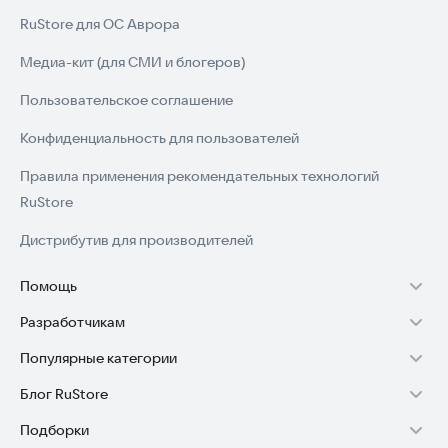
RuStore для ОС Аврора
Медиа-кит (для СМИ и блогеров)
Пользовательское соглашение
Конфиденциальность для пользователей
Правила применения рекомендательных технологий
RuStore
Дистрибутив для производителей
Помощь
Разработчикам
Установка RuStore на TV
Популярные категории
Зарабатывать с RuStore
Установка RuStore на телефон
Блог RuStore
Игры для Android
Стать разработчиком
Установка RuStore в машину
Подборки
Обзоры игр для Android 2025
Приложения банков
Доступ к RuStore Консоль
Помощь пользователям RuStore