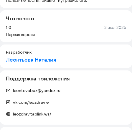
Что нового
Версия:
Дата:
1.0
3 июл 2026
Первая версия
Разработчик
Леонтьева Наталия
Поддержка приложения
leontevabox@yandex.ru
vk.com/leozdravie
leozdrav.taplink.ws/