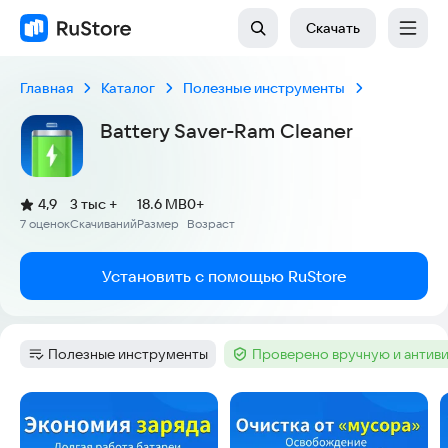
Скачать
Главная
Каталог
Полезные инструменты
Battery Saver-Ram Cleaner
(
)
4,9
3 тыс +
18.6 MB
0+
Рейтинг:
7 оценок
Скачиваний
Размер
Возраст
:
:
:
Установить с помощью RuStore
Полезные инструменты
Проверено вручную и антив
Категория
:
Тег
:
Скриншоты