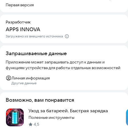
Автоматическая оптимизация: Регулярная очистка мусора и
Первая версия
охлаждение процессора с подробными отчетами.
🌊Удалите мусорные файлы
Разработчик
APPS INNOVA
Не хватает места? Приложение удаляет ненужные файлы
одним нажатием, освобождая пространство для важных
Загружено из внешнего источника
данных.
Запрашиваемые данные
🚀Ускорьте работу устройства
Приложение может запрашивать доступ к данным и
Низкая частота кадров и медленная работа? Battery Saver
функциям устройства для работы отдельных возможностей
ускоряет устройство, освобождает память и повышает
общую производительность.
Личная информация
Другие данные
📕Отслеживайте расход батареи
Батарея садится незаметно? Приложение анализирует
Возможно, вам понравится
потребление энергии приложениями в реальном времени,
Уход за батареей. Быстрая зарядка
показывая остаток заряда и состояние аккумулятора.
Полезные инструменты
Анализ батареи: Сбор данных об износе и циклах зарядки с
4,5
аналитическими отчетами.