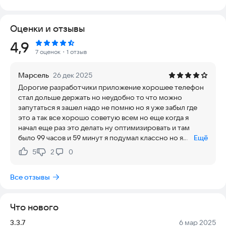
устройством без заминок. Приложение безопасно, не
требует сложных настроек и работает на актуальных
Оценки и отзывы
версиях Android, обеспечивая стабильность и удобство
использования.
Рейтинг:
4,9
7 оценок
・1 отзыв
★Основные функции
Марсель
26 дек 2025
🔋Продлите работу от батареи
Дорогие разработчики приложение хорошее телефон
стал дольше держать но неудобно то что можно
Battery Saver предлагает несколько режимов для
запутаться я зашел надо не помню но я уже забыл где
управления энергопотреблением, что значительно
это а так все хорошо советую всем но еще когда я
увеличивает время автономной работы.
начал еще раз это делать ну оптимизировать и там
было 99 часов и 59 минут я подумал классно но я
Ещё
Оптимизация: Простые шаги для продления срока службы
перезагел и там было 24 часа 59 минут а вообще мой
аккумулятора.
5
2
0
Нравится:
Не нравится:
телефон должен держать 47 часов и 59 минут я все
повторно делаю не помогает исправьте пж а так все
Расширенная экономия: Поиск причин быстрой разрядки и
Все отзывы
хорошо всем советую
их устранение.
«Умная» экономия: Выбор режима под ваши задачи
Что нового
(Сбалансированный, Спящий, Режим ожидания).
Версия:
Дата:
3.3.7
6 мар 2025