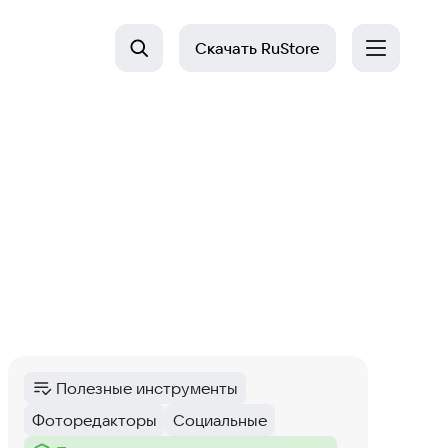
Скачать
RuStore
Полезные инструменты
Категория
:
Фоторедакторы
Социальные
Тег
:
Тег
: