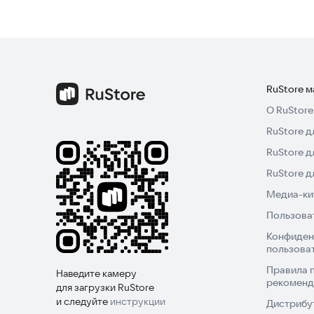
RuStore 
О RuStore
RuStore д
RuStore д
RuStore 
Медиа-кит
Пользова
Конфиден
пользова
Правила 
Наведите камеру
рекоменд
для загрузки RuStore
и следуйте
инструкции
Дистрибу