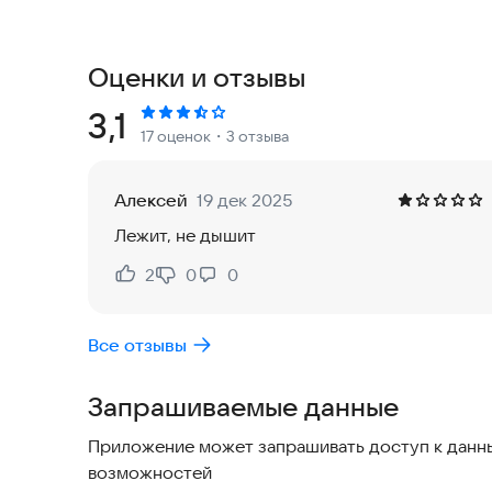
фотографий.
**Как это работает**
1. Загрузите фото человека, которого ищете.
Оценки и отзывы
2. Добавьте информацию: имя, возраст, город, 
3. Ожидайте, пока модератор проверит ваш за
Рейтинг:
3,1
17 оценок
・3 отзыва
4. Если вас ищут, вы получите уведомление и 
**Почему это безопасно и удобно**
Все запросы проверяются модераторами, чтоб
Алексей
19 дек 2025
контролировать, кто может видеть вашу инфор
Лежит, не дышит
работает без необходимости постоянного инте
условиях плохого соединения.
2
0
0
Нравится:
Не нравится:
**Для кого это**
Приложение подходит для поиска родственнико
Все отзывы
потеряли связь. Вы можете использовать его на
**Скачайте и попробуйте**
Запрашиваемые данные
Скачайте приложение и начните искать людей, 
Приложение может запрашивать доступ к данны
возможностей