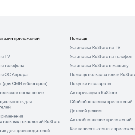
магазин приложений
Помощь
Установка RuStore на TV
ля TV
Установка RuStore на телефон
ля телефона
Установка RuStore в машину
для ОС Аврора
Помощь пользователям RuStor
 (для СМИ и блогеров)
Покупки и возвраты
тельское соглашение
Авторизация в RuStore
циальность для
Сбой обновления приложений
телей
Детский режим
применения
Автообновление приложений
ательных технологий RuStore
Как написать отзыв к приложе
тив для производителей