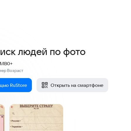
3,1
17 оценок
иск людей по фото
 MB
0+
мер
Возраст
:
щью RuStore
Открыть на смартфоне