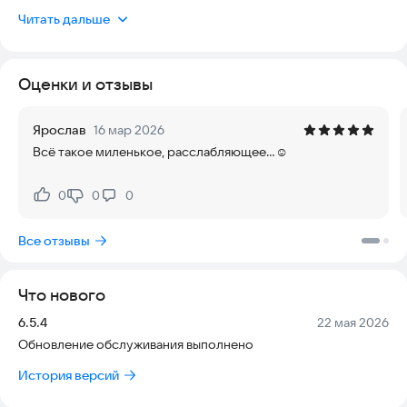
Снова твоя комната пуста. Это настоящая «кот-астрофа».
Читать дальше
Однако пушистые и игривые лапки котика быстро заполнят
пространство. Отправь питомца на прогулку, чтобы он
собрал вещи и наполнил комнату бесценными
Оценки и отзывы
сокровищами.
МУР-лично!!!
Ярослав
16 мар 2026
Всё такое миленькое, расслабляющее...☺️
Никогда не угадаешь, что еще принесет тебе этот котик.
Попробуй отправить своего питомца на поиски сокровищ
0
0
0
Нравится:
Не нравится:
прямо сейчас.
Все отзывы
Что нового
Версия:
Дата:
6.5.4
22 мая 2026
Обновление обслуживания выполнено
История версий