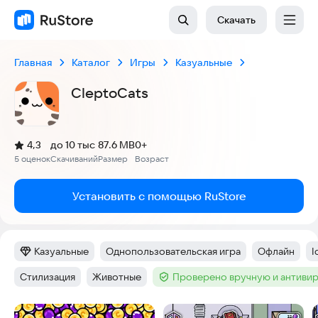
Скачать
Главная
Каталог
Игры
Казуальные
CleptoCats
(
)
4,3
до 10 тыс
87.6 MB
0+
Рейтинг:
5 оценок
Скачиваний
Размер
Возраст
:
:
:
Установить с помощью RuStore
Казуальные
Однопользовательская игра
Офлайн
I
Категория
:
Тег
:
Тег
:
Т
Стилизация
Животные
Проверено вручную и антиви
Тег
:
Тег
:
Тег
:
Скриншоты