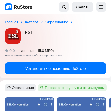
Скачать
Главная
Каталог
Образование
ESL
(
)
0,0
до 1 тыс
15.0 MB
0+
Рейтинг:
Нет оценок
Скачиваний
Размер
Возраст
:
:
:
Установить с помощью RuStore
Образование
Проверено вручную и антивирусом
Категория
:
Тег
:
Скриншоты