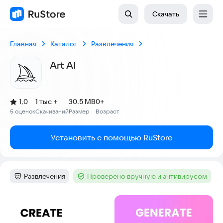
Скачать
Главная
Каталог
Развлечения
Art AI
(
)
1,0
1 тыс +
30.5 MB
0+
Рейтинг:
5 оценок
Скачиваний
Размер
Возраст
:
:
:
Установить с помощью RuStore
Развлечения
Проверено вручную и антивирусом
Категория
:
Тег
:
Скриншоты