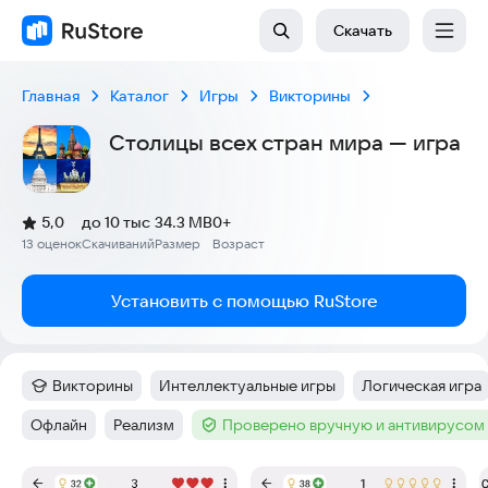
Скачать
Главная
Каталог
Игры
Викторины
Столицы всех стран мира — игра
(
)
5,0
до 10 тыс
34.3 MB
0+
Рейтинг:
13 оценок
Скачиваний
Размер
Возраст
:
:
:
Установить с помощью RuStore
Викторины
Интеллектуальные игры
Логическая игра
Категория
:
Тег
:
Тег
:
Офлайн
Реализм
Проверено вручную и антивирусом
Тег
:
Тег
:
Тег
:
Скриншоты