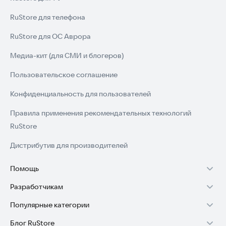
RuStore для телефона
Приложение переведено на 32 языка, включая русский и
английский, что делает его доступным для пользователей со
RuStore для ОС Аврора
всего мира. Вы можете отключить рекламу с помощью
встроенной покупки, чтобы использовать приложение без
Медиа-кит (для СМИ и блогеров)
прерываний.
Пользовательское соглашение
Скачайте приложение прямо сейчас и начните учить
столицы уже сегодня!
Конфиденциальность для пользователей
Правила применения рекомендательных технологий
RuStore
Дистрибутив для производителей
Помощь
Разработчикам
Установка RuStore на TV
Популярные категории
Зарабатывать с RuStore
Установка RuStore на телефон
Блог RuStore
Игры для Android