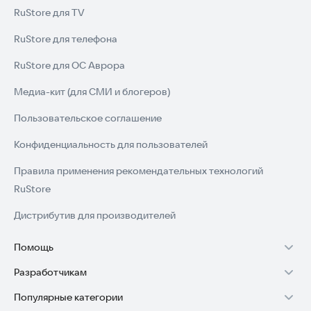
RuStore для TV
RuStore для телефона
RuStore для ОС Аврора
Медиа-кит (для СМИ и блогеров)
Пользовательское соглашение
Конфиденциальность для пользователей
Правила применения рекомендательных технологий
RuStore
Дистрибутив для производителей
Помощь
Разработчикам
Установка RuStore на TV
Популярные категории
Зарабатывать с RuStore
Установка RuStore на телефон