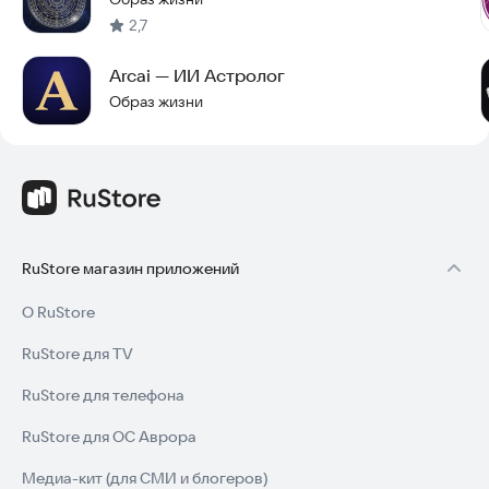
- Сохранение нескольких профилей
2,7
- Быстрое переключение между профилями
- Расчёт для себя, партнёра, друзей
Arcai — ИИ Астролог
- Редактирование данных
Образ жизни
По всем вопросам:
catbroprod@mail.ru
RuStore магазин приложений
О RuStore
RuStore для TV
RuStore для телефона
RuStore для ОС Аврора
Медиа-кит (для СМИ и блогеров)