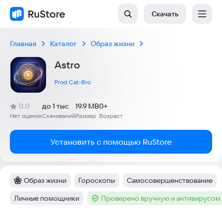
Скачать
Главная
Каталог
Образ жизни
Astro
Prod Cat-Bro
(
)
0,0
до 1 тыс
19.9 MB
0+
Рейтинг:
Нет оценок
Скачиваний
Размер
Возраст
:
:
:
Установить с помощью RuStore
Образ жизни
Гороскопы
Самосовершенствование
Категория
:
Тег
:
Тег
:
Личные помощники
Проверено вручную и антивирусом
Тег
:
Тег
: