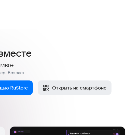
к
вместе
4 MB
0+
мер
Возраст
:
щью RuStore
Открыть на смартфоне