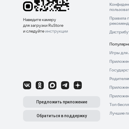
Конфиден
пользова
Правила 
Наведите камеру
рекоменд
для загрузки RuStore
и следуйте
инструкции
Дистрибу
Популярн
Игры для 
Приложен
Государс
Родителя
Приложен
Приложен
Предложить приложение
Топ беспл
Лучшие п
Обратиться в поддержку