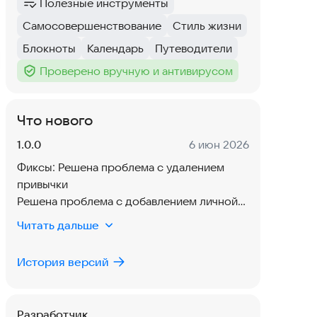
Полезные инструменты
Категория
:
Самосовершенствование
Стиль жизни
Тег
:
Тег
:
Блокноты
Календарь
Путеводители
Тег
:
Тег
:
Тег
:
Проверено вручную и антивирусом
Тег
:
Что нового
Версия:
Дата:
1.0.0
6 июн 2026
Фиксы: Решена проблема с удалением
привычки
Решена проблема с добавлением личной
привычки / ранее создавалась и у
Читать дальше
партнера
Решена проблема с отображением даты /
История версий
решена проблема с уведомлениями о
реакциях
Решена проблема отображения
Разработчик