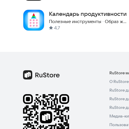
Календарь продуктивности
Полезные инструменты
·
Образ жизни
4,7
RuStore 
О RuStore
RuStore д
RuStore д
RuStore 
Медиа-кит
Пользова