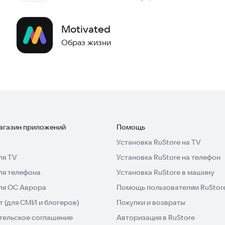
Метка
:
Motivated
Образ жизни
магазин приложений
Помощь
Установка RuStore на TV
ля TV
Установка RuStore на телефон
ля телефона
Установка RuStore в машину
для ОС Аврора
Помощь пользователям RuStor
 (для СМИ и блогеров)
Покупки и возвраты
тельское соглашение
Авторизация в RuStore