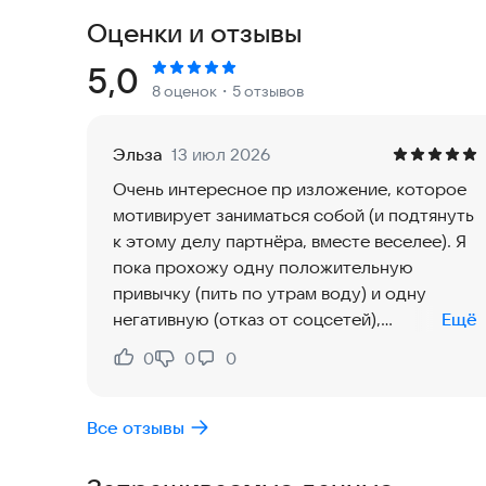
Оценки и отзывы
Рейтинг:
5,0
8 оценок
・5 отзывов
Эльза
13 июл 2026
Очень интересное пр изложение, которое
мотивирует заниматься собой (и подтянуть
к этому делу партнёра, вместе веселее). Я
пока прохожу одну положительную
привычку (пить по утрам воду) и одну
негативную (отказ от соцсетей),
Ещё
мотивирует стать лучше, тебя уже
0
0
0
Нравится:
Не нравится:
затягивает поставить галочку что сегодня
ты без соцсетей перед сном
Все отзывы