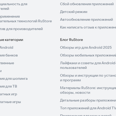
циальность для
Сбой обновления приложений
телей
Детский режим
применения
Автообновление приложений
ательных технологий RuStore
Как написать отзыв к приложе
тив для производителей
ые категории
Блог RuStore
Android
Обзоры игр для Android 2025
ия банков
Обзоры мобильных приложений
твенные
Лайфхаки и советы для Android
пользователей
м
Обзоры и инструкции по устано
ия для шопинга
и программ
ия для ТВ
Материалы RuStore: инструкци
обзоры, новости
атных игр
Детальные разборы приложений
латные игры
Топ приложений для Android T
Приложения для мам и детей