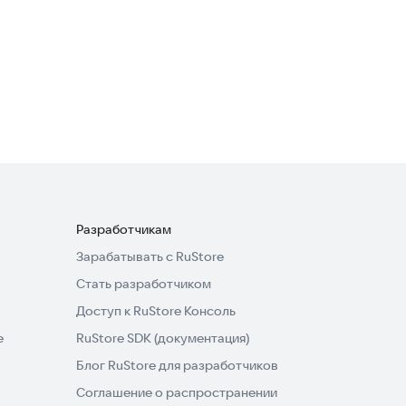
Quidone: задачи, трекер
привычек и напоминания
Полезные инструменты
·
Образ жизни
4,3
Разработчикам
Зарабатывать с RuStore
Стать разработчиком
Доступ к RuStore Консоль
e
RuStore SDK (документация)
Блог RuStore для разработчиков
Соглашение о распространении