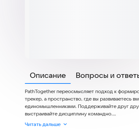
Описание
Вопросы и ответ
PathTogether переосмысляет подход к формир
трекер, а пространство, где вы развиваетесь в
единомышленниками. Поддерживайте друг друга
выстраивайте дисциплину командно.
Ничего лишнего. Только ваш прогресс. Прилож
Читать дальше
интерфейсе, который не отвлекает от главного 