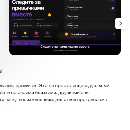
ы
ованию привычек. Это не просто индивидуальный
месте со своими близкими, друзьями или
 на пути к изменениям, делитесь прогрессом и
ение выполнено в строгом, минималистичном темном
и идеально вписывается в твой стиль жизни.