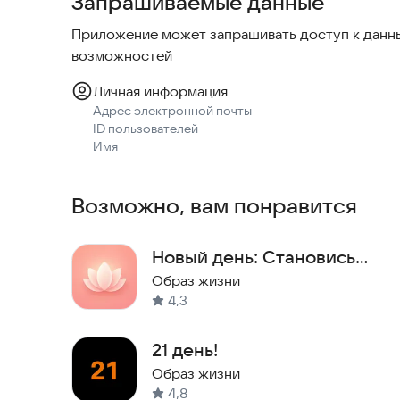
Запрашиваемые данные
Приложение может запрашивать доступ к данны
возможностей
Личная информация
Адрес электронной почты
ID пользователей
Имя
Возможно, вам понравится
Новый день: Становись
лучше
Образ жизни
4,3
21 день!
Образ жизни
4,8