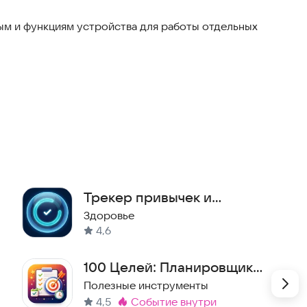
идеальная вещь. Очень советую
м и функциям устройства для работы отдельных
Трекер привычек и
Челленджи с друзьями
Здоровье
4,6
100 Целей: Планировщик
Успеха
Полезные инструменты
4,5
событие внутри