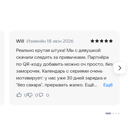
Will
Изменён 18 июн 2026
Реально крутая штука! Мы с девушкой
скачали следить за привычками. Партнёра
по QR-коду добавить можно оч просто, без
заморочек. Календарь с сериями очень
мотивирует: у нас уже 30 дней зарядка и
"без сахара", прерывать жалко. Ещё
Ещё
достижения открываются, как в игре.
0
0
0
Нравится:
Не нравится:
Главное — реакции! Не надо писать, тапнул
кнопку, поставил "🔥" партнёру за
пробежку, и сразу чувствуешь поддержку.
Графики показывают результаты за неделю.
Если хотите двигаться в одном ритме — это