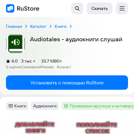
Скачать
Главная
Каталог
Книги
Audiotales - аудиокниги слушай
(
)
4,0
3 тыс +
33.7 MB
0+
Рейтинг:
5 оценок
Скачиваний
Размер
Возраст
:
:
:
Установить с помощью RuStore
Книги
Аудиокниги
Проверено вручную и антивир
Категория
:
Тег
:
Тег
:
Скриншоты