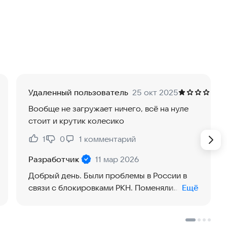
ветра bt, bz, speed, density;
Удаленный пользователь
25 окт 2025
Вообще не загружает ничего, всё на нуле
стоит и крутик колесико
1
0
1
комментарий
Нравится:
Не нравится:
Разработчик
11 мар 2026
Добрый день. Были проблемы в России в
связи с блокировками РКН. Поменяли
Ещё
хостинг сервиса, теперь должно работать
более стабильно