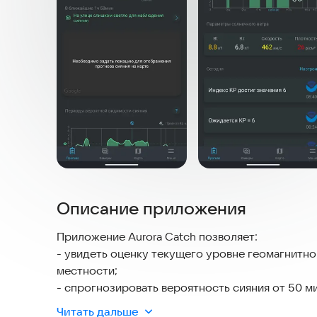
Описание приложения
Приложение Aurora Catch позволяет:
- увидеть оценку текущего уровне геомагнитно
местности;
- спрогнозировать вероятность сияния от 50 ми
- получать уведомления SWPC NOAA о прогноз
Читать дальше