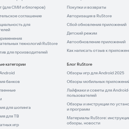
 (для СМИ и блогеров)
Покупки и возвраты
тельское соглашение
Авторизация в RuStore
циальность для
Сбой обновления приложений
телей
Детский режим
применения
Автообновление приложений
ательных технологий RuStore
Как написать отзыв к приложе
тив для производителей
ые категории
Блог RuStore
Android
Обзоры игр для Android 2025
ия банков
Обзоры мобильных приложений
твенные
Лайфхаки и советы для Android
пользователей
м
Обзоры и инструкции по устано
ия для шопинга
и программ
ия для ТВ
Материалы RuStore: инструкци
обзоры, новости
атных игр