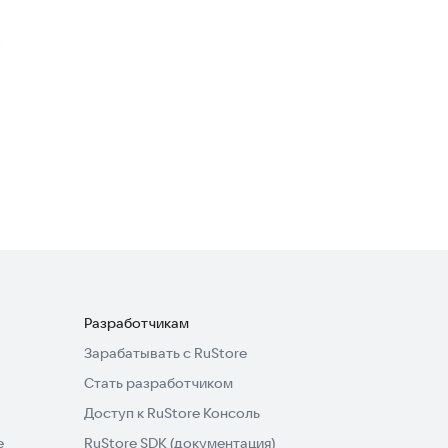
Amber Weather Elite
Полезные инструменты
4,6
SWeather
Полезные инструменты
4,4
Разработчикам
Зарабатывать с RuStore
Стать разработчиком
Доступ к RuStore Консоль
e
RuStore SDK (документация)