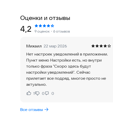
- просматривать графики параметров солнечного 
- смотреть на камеры неба онлайн;
Оценки и отзывы
Рейтинг:
4,2
9 оценок
・6 отзывов
Михаил
22 мар 2026
Нет настроек уведомлений в приложении.
Пункт меню Настройки есть, но внутри
только фраза "Скоро здесь будут
настройки уведомлений". Сейчас
прилетает все подряд, многое просто не
актуально.
1
0
0
Нравится:
Не нравится:
Все отзывы