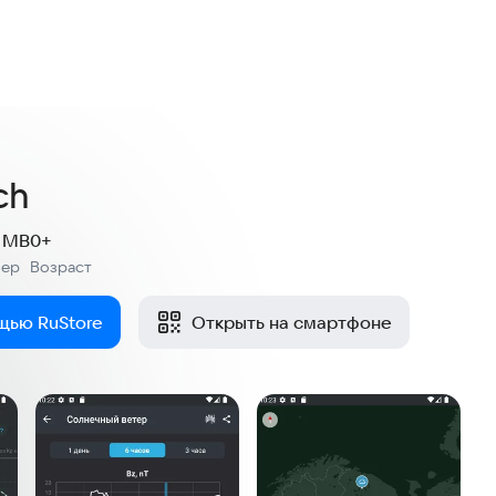
ch
6 MB
0+
мер
Возраст
:
щью RuStore
Открыть на смартфоне