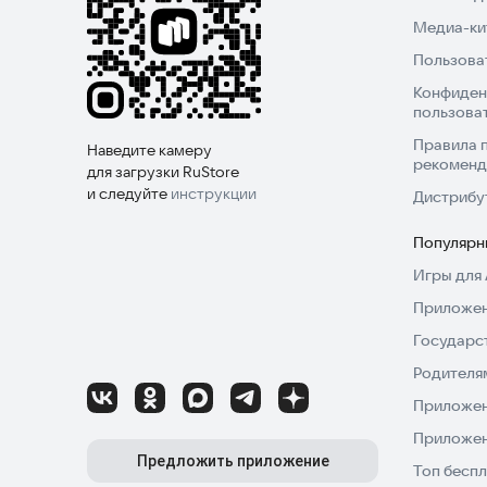
Медиа-кит
Пользова
Конфиден
пользова
Правила 
Наведите камеру
рекоменд
для загрузки RuStore
и следуйте
инструкции
Дистрибу
Популярн
Игры для 
Приложен
Государс
Родителя
Приложен
Приложен
Предложить приложение
Топ беспл