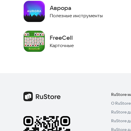
Аврора
Полезные инструменты
FreeCell
Карточные
RuStore 
О RuStore
RuStore д
RuStore д
RuStore 