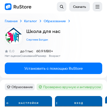
Скачать
Главная
Каталог
Образование
Школа для нас
Сергеев Богдан
(
)
0,0
до 1 тыс
60.9 MB
0+
Рейтинг:
Нет оценок
Скачиваний
Размер
Возраст
:
:
:
Установить с помощью RuStore
Образование
Проверено вручную и антивирусом
Категория
:
Тег
:
Скриншоты