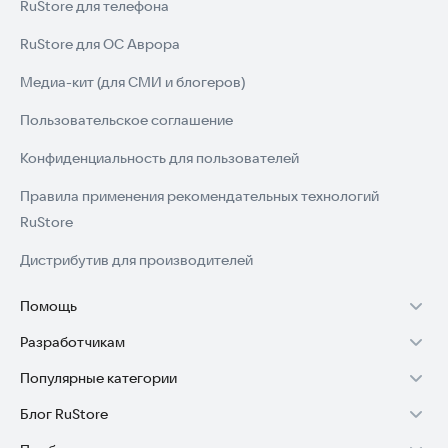
RuStore для телефона
RuStore для ОС Аврора
Медиа-кит (для СМИ и блогеров)
Пользовательское соглашение
Конфиденциальность для пользователей
Правила применения рекомендательных технологий
RuStore
Дистрибутив для производителей
Помощь
Разработчикам
Установка RuStore на TV
Популярные категории
Зарабатывать с RuStore
Установка RuStore на телефон
Блог RuStore
Игры для Android
Стать разработчиком
Установка RuStore в машину