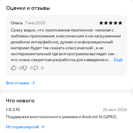
Оценки и отзывы
Ольга
7 янв 2025
Сразу видно, что приложение приличное- начиная с
эмблемы приложения, классическим и не нагруженным
дизайном интерфейсом, думаю и информационный
материал будет так сказать классический , а не
экспериментальный где вся программа выглядет как -
это очень секретная разработка для наведения и
Ещё
укоренения в вашей голове хаоса, а не организованой
0
0
0
Нравится:
Не нравится:
системы хранения информации со специальными
отделами и блоками.
Все отзывы
Что нового
Версия:
Дата:
1.0.3.15
26 июл 2026
Поддержка многооконного режима и Android 16 (QPR2)
История версий