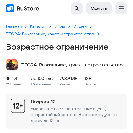
Скачать
Главная
Каталог
Игры
Экшен
TEGRA: Выживание, крафт и строительство
Возрастное ограничение
TEGRA: Выживание, крафт и строительство
Рейтинг: 4,4, 217 оценок
Скачиваний: до 100 тыс
Размер файла: 793.9 MB
Возрастное ограничение: 793.9 MB
4,4
до 100 тыс
793.9 MB
12+
217 оценок
Скачиваний
Размер
Возраст
Возраст 12+
Умеренное насилие, страшные сцены,
непристойный контент. Не рекомендуются
детям до 12 лет