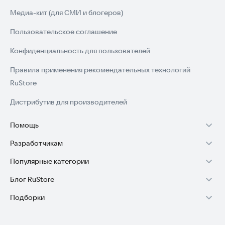
Медиа-кит (для СМИ и блогеров)
Пользовательское соглашение
Конфиденциальность для пользователей
Правила применения рекомендательных технологий
RuStore
Дистрибутив для производителей
Помощь
Разработчикам
Установка RuStore на TV
Популярные категории
Зарабатывать с RuStore
Установка RuStore на телефон
Блог RuStore
Игры для Android
Стать разработчиком
Установка RuStore в машину
Подборки
Обзоры игр для Android 2025
Приложения банков
Доступ к RuStore Консоль
Помощь пользователям RuStore
Игровой набор
Обзоры мобильных приложений 2025
Государственные
RuStore SDK (документация)
Покупки и возвраты