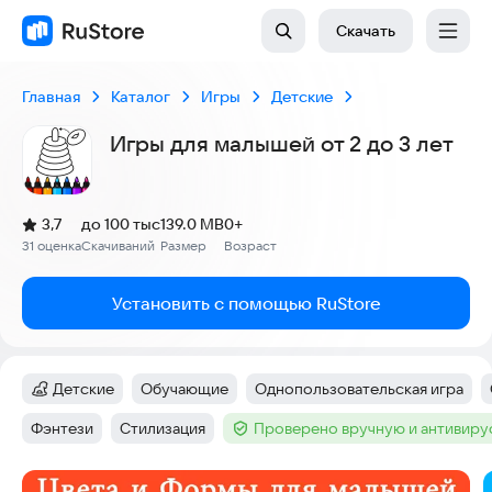
Скачать
Главная
Каталог
Игры
Детские
Игры для малышей от 2 до 3 лет
(
)
3,7
до 100 тыс
139.0 MB
0+
Рейтинг:
31 оценка
Скачиваний
Размер
Возраст
:
:
:
Установить с помощью RuStore
Детские
Обучающие
Однопользовательская игра
Категория
:
Тег
:
Тег
:
Фэнтези
Стилизация
Проверено вручную и антивир
Тег
:
Тег
:
Тег
:
Скриншоты