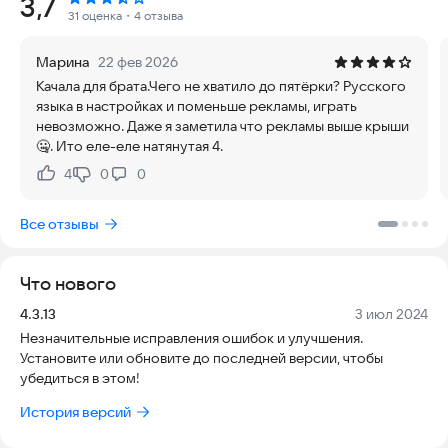
Рейтинг:
3,7
удобстве использования, так как игра работает стабильно
31 оценка
・4 отзыва
даже без интернета.
Марина
22 фев 2026
Начните раннее развитие вашего ребенка с захватывающими
Качала для брата.Чего не хватило до пятёрки? Русского
заданиями. В приложении представлены пазлы, раскраски,
языка в настройках и поменьше рекламы, играть
игры с лопаньем пузырьков, соединением точек и
невозможно. Даже я заметила что рекламы выше крыши
предметов, а также задания на группировку и обводку. Эти
🤐. Ито еле-еле натянутая 4.
активности комплексно развивают когнитивные
способности, улучшают координацию «рука-глаз»,
4
0
0
Нравится:
Не нравится:
повышают концентрацию внимания и стимулируют
воображение. Вы удивитесь, как быстро ваш малыш освоит
Все отзывы
новые навыки.
Это отличный способ провести время с пользой.
Что нового
Наблюдайте, как ребенок играет и учится одновременно.
Красочная графика и забавная анимация с милыми
Версия:
Дата:
4.3.13
3 июл 2024
персонажами делают процесс обучения естественным и
Незначительные исправления ошибок и улучшения.
желанным для детей.
Установите или обновите до последней версии, чтобы
убедиться в этом!
Features of Kidlo Toddler Games are: (not to be translated)
История версий
- Идеально для дошколят