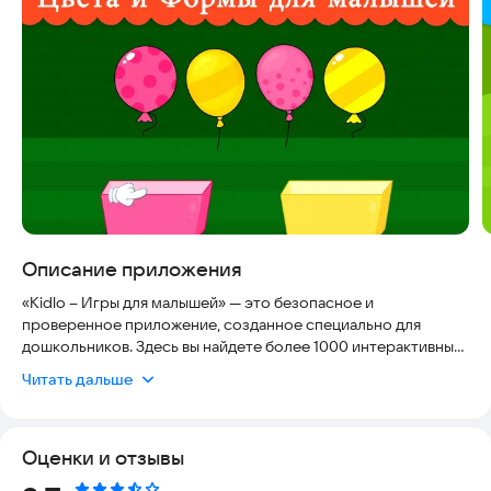
Описание приложения
«Kidlo – Игры для малышей» — это безопасное и
проверенное приложение, созданное специально для
дошкольников. Здесь вы найдете более 1000 интерактивных
игр, которые превращают обучение в увлекательное
Читать дальше
приключение. Приложение полностью соответствует
современным стандартам безопасности: в нем нет рекламы,
что исключает риск случайных переходов на сторонние
Оценки и отзывы
сайты, а все материалы адаптированы под возраст детей от 1
до 5 лет. Вы можете быть уверены в качестве контента и