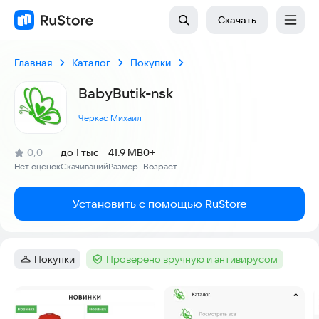
Скачать
Главная
Каталог
Покупки
BabyButik-nsk
Черкас Михаил
(
)
0,0
до 1 тыс
41.9 MB
0+
Рейтинг:
Нет оценок
Скачиваний
Размер
Возраст
:
:
:
Установить с помощью RuStore
Покупки
Проверено вручную и антивирусом
Категория
:
Тег
:
Скриншоты