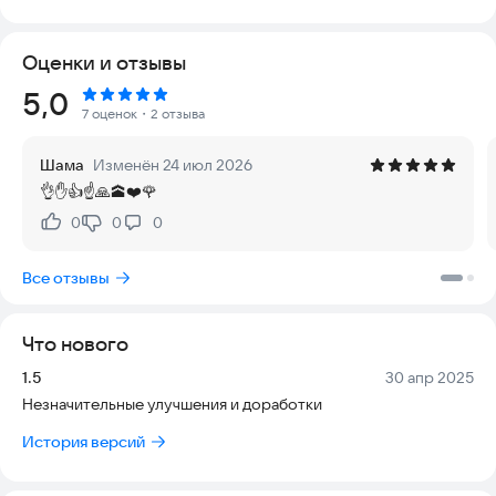
признан выдающимся руководством по фикху. Всего в
«Сахихе» около 7 500 хадисов, но это лишь малая часть
Оценки и отзывы
всего материала, собранного аль-Бухари. Основная книга
получилась очень объёмной, поэтому для удобства
Рейтинг:
5,0
пользования были созданы сокращённые варианты —
7 оценок
・2 отзыва
мухтасары. Одним из самых удачных стал вариант имама
Ахмада б. ‘Абд аль-Лятифа аз-Забиди. В нём сохранились все
Шама
Изменён 24 июл 2026
важные хадисы, но исключены повторяющиеся, сокращены
👌✋👍☝️🙏🕋❤️🌹
иснады и названия глав. Всего в этом сокращённом издании
2134 хадиса.
0
0
0
Нравится:
Не нравится:
Перевод, представленный в этой книге, полностью
Все отзывы
соответствует сокращённому варианту аз-Забиди. Абзацы
разбиты по главам, чтобы облегчить поиск нужной
информации. Также в издании собраны комментарии
Что нового
известных исламских учёных: Ибн Хаджара, аль-Касталлани,
аль-Айни, ан-Навави, аль-Урами, аль-Куртуби и других. Это
Версия:
Дата:
1.5
30 апр 2025
делает книгу не только доступной, но и полезной для
Незначительные улучшения и доработки
глубокого изучения.
История версий