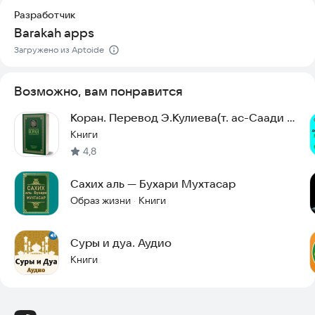
Разработчик
Barakah apps
Загружено из Aptoide
Возможно, вам понравится
Коран. Перевод Э.Кулиева(т. ас-Саади и
Ибн Касира)
Книги
4,8
Сахих аль — Бухари Мухтасар
Образ жизни
Книги
·
Суры и дуа. Аудио
Книги