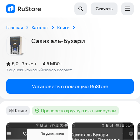
Скачать
Главная
Каталог
Книги
Сахих аль-Бухари
(
)
5,0
3 тыс +
4.5 MB
0+
Рейтинг:
7 оценок
Скачиваний
Размер
Возраст
:
:
:
Установить с помощью RuStore
Книги
Проверено вручную и антивирусом
Категория
:
Тег
:
Скриншоты