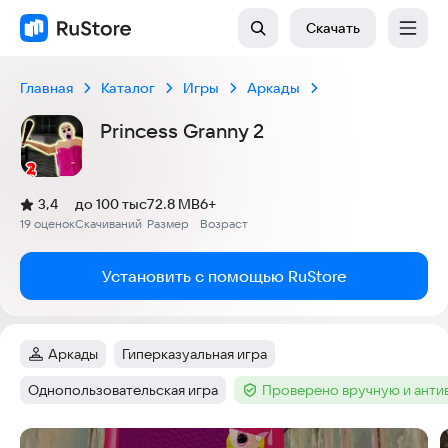
Скачать
Главная
Каталог
Игры
Аркады
Princess Granny 2
(
)
3,4
до 100 тыс
72.8 MB
6+
Рейтинг:
19 оценок
Скачиваний
Размер
Возраст
:
:
:
Установить с помощью RuStore
Аркады
Гиперказуальная игра
Категория
:
Тег
:
Однопользовательская игра
Проверено вручную и ант
Тег
:
Тег
:
Скриншоты