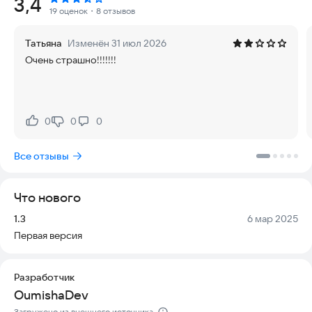
Рейтинг:
3,4
Вам предстоит найти путь к выходу из дома бабушки
19 оценок
・8 отзывов
принцессы Барби. Для этого необходимо использовать все
доступные инструменты, чтобы решить головоломки и
Татьяна
Изменён 31 июл 2026
открыть двери. Ключ, спрятанный где-то в структуре здания,
Очень страшно!!!!!!!
поможет вам выбраться отсюда.
Будьте тихими и осторожными, так как бабушка Барби
слышит всё. Она сама расставила ловушки для неожиданных
гостей. У вас есть всего 5 дней, чтобы сбежать из её дома.
0
0
0
Нравится:
Не нравится:
Ключевые особенности новой версии Barbie Princess Granny
Все отзывы
V2:
- Пугающая и напряженная атмосфера
Что нового
- Плавное и простое управление
- Множество новых интересных функций
Версия:
Дата:
1.3
6 мар 2025
- Звук ужаса
Первая версия
- 3D графика
- Лучшая игра ужасов 2020 года
Разработчик
Когда вы встречаетесь с бабушкой Барби, страх заставит вас
OumishaDev
действовать быстро. Бегите, чтобы найти способ сбежать, и
поскорее выбрайтесь из этого дома ужасов.
Загружено из внешнего источника