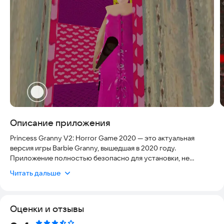
Описание приложения
Princess Granny V2: Horror Game 2020 — это актуальная
версия игры Barbie Granny, вышедшая в 2020 году.
Приложение полностью безопасно для установки, не
требует сложных настроек и работает стабильно на
Читать дальше
современных устройствах. Графика выполнена в высоком
качестве, а звуковое сопровождение создает атмосферу
настоящего ужаса, что делает игровой процесс
Оценки и отзывы
максимально погружающим.