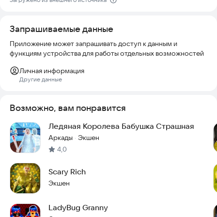
Удачи с Barbie Granny V2: Horror Game 2020. Попробуйте
Запрашиваемые данные
игру прямо сейчас, чтобы проверить свои навыки выживания.
Приложение может запрашивать доступ к данным и
функциям устройства для работы отдельных возможностей
Личная информация
Другие данные
Возможно, вам понравится
Ледяная Королева Бабушка Страшная
Аркады
Экшен
·
4,0
Scary Rich
Экшен
LadyBug Granny