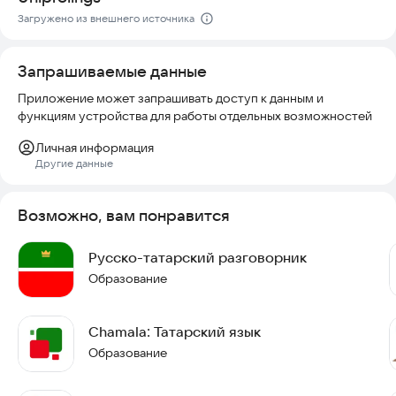
понимать фонетические особенности языка.
Загружено из внешнего источника
Приложение создано с учетом безопасности и удобства
использования. Вы можете изучать язык в любое время и в
Запрашиваемые данные
любом месте, не беспокоясь о качестве контента или
актуальности информации. Данные в приложении регулярно
Приложение может запрашивать доступ к данным и
обновляются, чтобы соответствовать современным нормам
функциям устройства для работы отдельных возможностей
языка.
Личная информация
© Хайбуллин А.Р., Абдуллина Г.Р., 2019 г.
Другие данные
Попробуйте установить приложение «Сәләм» прямо сейчас
Возможно, вам понравится
и начните свой путь к свободному общению на башкирском
языке!
Русско-татарский разговорник
Образование
Chamala: Татарский язык
Образование