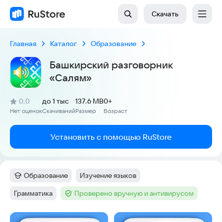
Скачать
Главная
Каталог
Образование
Башкирский разговорник
«Салям»
(
)
0,0
до 1 тыс
137.6 MB
0+
Рейтинг:
Нет оценок
Скачиваний
Размер
Возраст
:
:
:
Установить с помощью RuStore
Образование
Изучение языков
Категория
:
Тег
:
Грамматика
Проверено вручную и антивирусом
Тег
:
Тег
:
Скриншоты