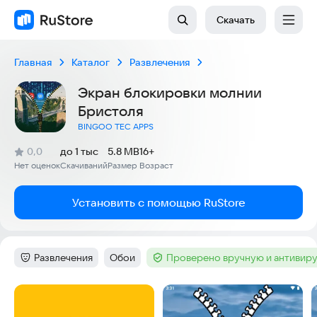
Скачать
Главная
Каталог
Развлечения
Экран блокировки молнии
Бристоля
BINGOO TEC APPS
(
)
0,0
до 1 тыс
5.8 MB
16+
Рейтинг:
Нет оценок
Скачиваний
Размер
Возраст
:
:
:
Установить с помощью RuStore
Развлечения
Обои
Проверено вручную и антивир
Категория
:
Тег
:
Тег
:
Скриншоты