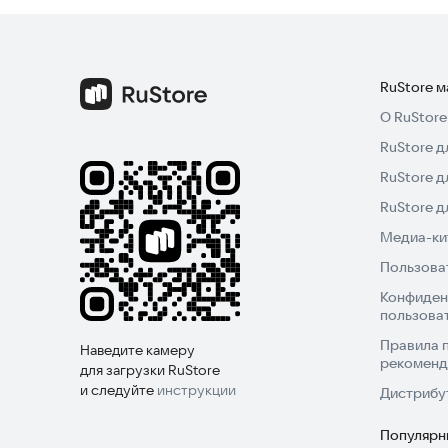
Скачайте и начните играть уже сегодня!
RuStore 
О RuStore
RuStore д
RuStore д
RuStore 
Медиа-кит
Пользова
Конфиден
пользова
Правила 
Наведите камеру
рекоменд
для загрузки RuStore
и следуйте
инструкции
Дистрибу
Популярн