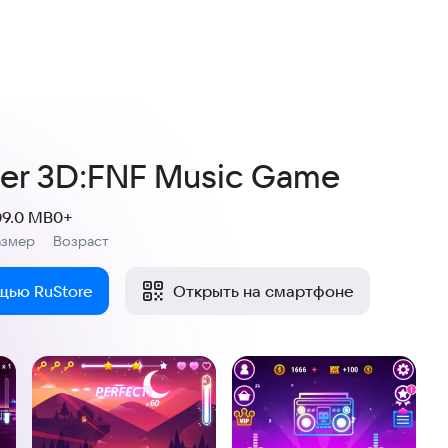
ter 3D:FNF Music Game
09.0 MB
0+
азмер
Возраст
:
щью RuStore
Открыть на смартфоне