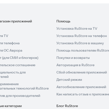
магазин приложений
Помощь
Установка RuStore на TV
ля TV
Установка RuStore на телефон
ля телефона
Установка RuStore в машину
для ОС Аврора
Помощь пользователям RuStor
 (для СМИ и блогеров)
Покупки и возвраты
тельское соглашение
Авторизация в RuStore
циальность для
Сбой обновления приложений
телей
Детский режим
применения
Автообновление приложений
ательных технологий RuStore
Как написать отзыв к приложе
тив для производителей
ые категории
Блог RuStore