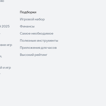
нию
Подборки
Игровой набор
 2025
Финансы
-
Самое необходимое
Полезные инструменты
вке игр
Приложения для часов
Высокий рейтинг
и,
 и игр
V