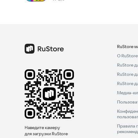
RuStore 
О RuStore
RuStore д
RuStore д
RuStore 
Медиа-кит
Пользова
Конфиден
пользова
Правила 
Наведите камеру
рекоменд
для загрузки RuStore