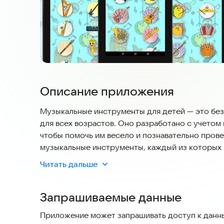
Описание приложения
Музыкальные инструменты для детей — это бе
для всех возрастов. Оно разработано с учетом
чтобы помочь им весело и познавательно пров
музыкальные инструменты, каждый из которых 
Читать дальше
В каждом разделе вы найдете:
- Интерактивный инструмент, на котором можн
Запрашиваемые данные
- Звук, который издает инструмент.
- Изображение.
Приложение может запрашивать доступ к данны
- Название и произношение.