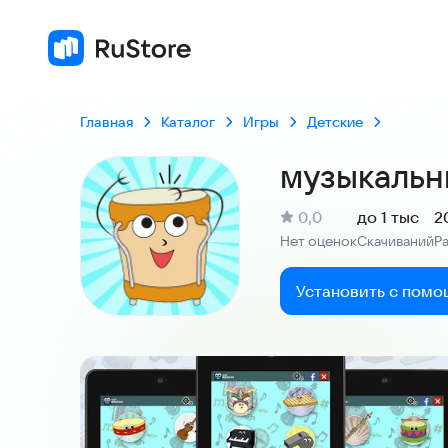
Главная
Каталог
Игры
Детские
музыкальн
(
)
0,0
до 1 тыс
2
Рейтинг:
Нет оценок
Скачиваний
Р
:
:
Установить с помо
Скриншоты