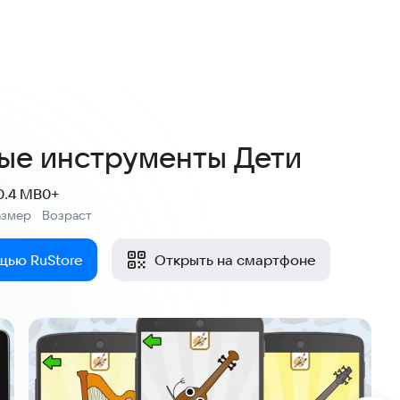
ые инструменты Дети
0.4 MB
0+
азмер
Возраст
:
щью RuStore
Открыть на смартфоне