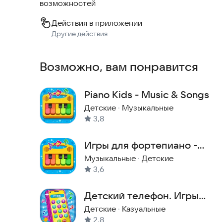
возможностей
- Рисунок для раскраски.
Действия в приложении
Все элементы оформлены в ярком и дружелюбн
Другие действия
Приложение работает без интернета, поэтому 
месте. Поддерживается на большинстве мобил
Возможно, вам понравится
Android.
Попробуйте музыкальные инструменты для дете
Piano Kids - Music & Songs
Детские
·
Музыкальные
3,8
Игры для фортепиано -
Музыкальные песни
Музыкальные
·
Детские
3,6
Детский телефон. Игры
для малышей
Детские
·
Казуальные
2,8