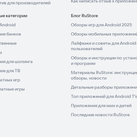
Как написать отзыв к приложе
тив для производителей
ые категории
Блог RuStore
Android
Обзоры игр для Android 2025
ия банков
Обзоры мобильных приложений
твенные
Лайфхаки и советы для Android
пользователей
м
Обзоры и инструкции по устано
ия для шопинга
и программ
ия для ТВ
Материалы RuStore: инструкци
обзоры, новости
атных игр
Детальные разборы приложений
латные игры
Топ приложений для Android T
Приложения для мам и детей
Последние новости RuStore