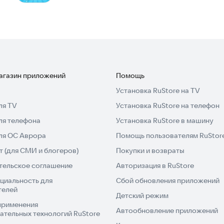
магазин приложений
Помощь
Установка RuStore на TV
ля TV
Установка RuStore на телефон
ля телефона
Установка RuStore в машину
для ОС Аврора
Помощь пользователям RuStor
 (для СМИ и блогеров)
Покупки и возвраты
тельское соглашение
Авторизация в RuStore
циальность для
Сбой обновления приложений
телей
Детский режим
применения
Автообновление приложений
ательных технологий RuStore