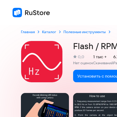
Главная
Каталог
Полезные инструменты
Flash / RP
(
)
0,0
1 тыс +
6
Рейтинг:
Нет оценок
Скачиваний
Р
:
:
Установить с помо
Скриншоты