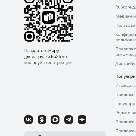
RuStore 
Медиа-кит
Пользова
Конфиден
пользова
Правила 
Наведите камеру
рекоменд
для загрузки RuStore
и следуйте
инструкции
Дистрибу
Популярн
Игры для 
Приложен
Государс
Родителя
Приложен
Приложен