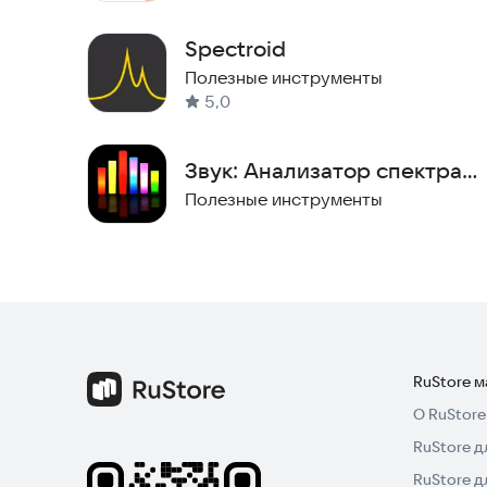
Spectroid
Полезные инструменты
5,0
Звук: Анализатор спектра
звука
Полезные инструменты
RuStore 
О RuStore
RuStore д
RuStore д