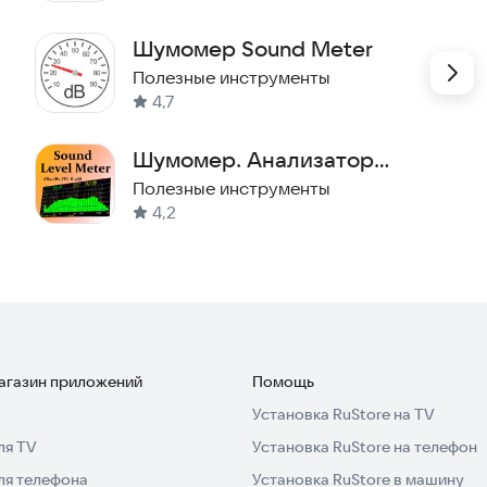
Шумомер Sound Meter
Полезные инструменты
4,7
Шумомер. Анализатор
звукового спектра.
Полезные инструменты
4,2
магазин приложений
Помощь
Установка RuStore на TV
ля TV
Установка RuStore на телефон
ля телефона
Установка RuStore в машину