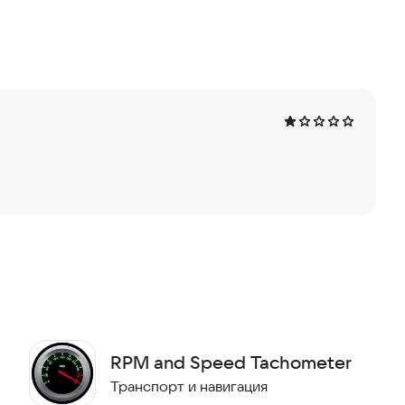
об/мин).
а промышленном станке в герцах.
инки в оборотах в минуту.
рямо сейчас.
RPM and Speed Tachometer
Транспорт и навигация