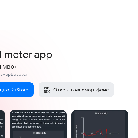
M meter app
.1 MB
0+
азмер
Возраст
:
щью RuStore
Открыть на смартфоне