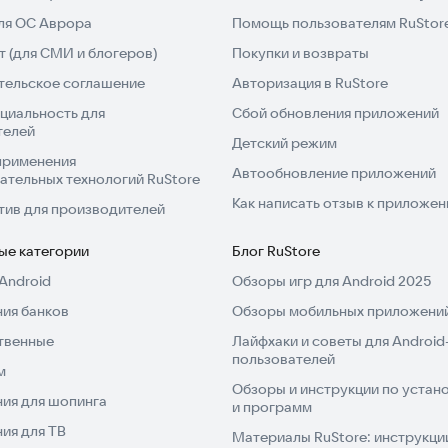
для ОС Аврора
Помощь пользователям RuStor
 (для СМИ и блогеров)
Покупки и возвраты
тельское соглашение
Авторизация в RuStore
циальность для
Сбой обновления приложений
телей
Детский режим
применения
Автообновление приложений
ательных технологий RuStore
Как написать отзыв к приложе
тив для производителей
ые категории
Блог RuStore
Android
Обзоры игр для Android 2025
ия банков
Обзоры мобильных приложений
твенные
Лайфхаки и советы для Android
пользователей
м
Обзоры и инструкции по устано
ия для шопинга
и программ
ия для ТВ
Материалы RuStore: инструкци