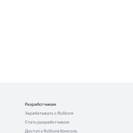
Шумомер (Sound Meter)
Полезные инструменты
4,4
Frequency Generator —
Частотный генератор
Полезные инструменты
4,1
звука
Разработчикам
Зарабатывать с RuStore
Стать разработчиком
Доступ к RuStore Консоль