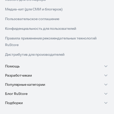
Медиа-кит (для СМИ и блогеров)
Пользовательское соглашение
Конфиденциальность для пользователей
Правила применения рекомендательных технологий
RuStore
Дистрибутив для производителей
Помощь
Разработчикам
Установка RuStore на TV
Популярные категории
Зарабатывать с RuStore
Установка RuStore на телефон
Блог RuStore
Игры для Android
Стать разработчиком
Установка RuStore в машину
Подборки
Обзоры игр для Android 2025
Приложения банков
Доступ к RuStore Консоль
Помощь пользователям RuStore
Игровой набор
Обзоры мобильных приложений 2025