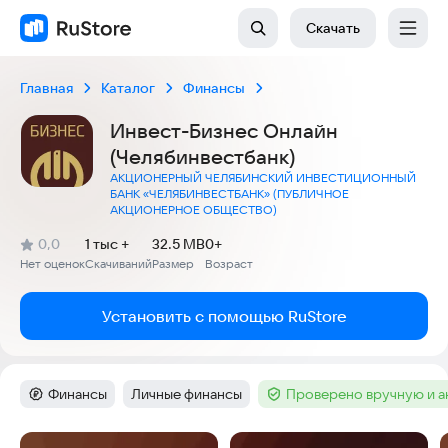
Скачать
Главная
Каталог
Финансы
Инвест-Бизнес Онлайн
(Челябинвестбанк)
АКЦИОНЕРНЫЙ ЧЕЛЯБИНСКИЙ ИНВЕСТИЦИОННЫЙ
БАНК «ЧЕЛЯБИНВЕСТБАНК» (ПУБЛИЧНОЕ
АКЦИОНЕРНОЕ ОБЩЕСТВО)
(
)
0,0
1 тыс +
32.5 MB
0+
Рейтинг:
Нет оценок
Скачиваний
Размер
Возраст
:
:
:
Установить с помощью RuStore
Финансы
Личные финансы
Проверено вручную и 
Категория
:
Тег
:
Тег
:
Скриншоты