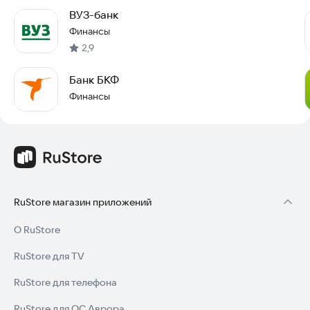
ВУЗ-банк
Финансы
2,9
Банк БКФ
Финансы
RuStore магазин приложений
О RuStore
RuStore для TV
RuStore для телефона
RuStore для ОС Аврора