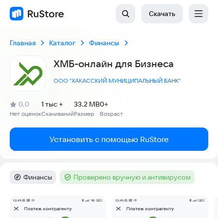
Скачать
Главная
Каталог
Финансы
ХМБ-онлайн для Бизнеса
ООО "ХАКАССКИЙ МУНИЦИПАЛЬНЫЙ БАНК"
(
)
0,0
1 тыс +
33.2 MB
0+
Рейтинг:
Нет оценок
Скачиваний
Размер
Возраст
:
:
:
Установить с помощью RuStore
Финансы
Проверено вручную и антивирусом
Категория
:
Тег
:
Скриншоты