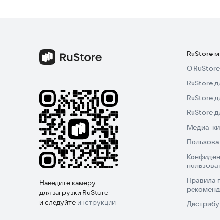
RuStore 
О RuStore
RuStore д
RuStore д
RuStore 
Медиа-кит
Пользова
Конфиден
пользова
Правила 
Наведите камеру
рекоменд
для загрузки RuStore
и следуйте
инструкции
Дистрибу