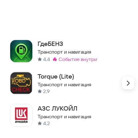
обственной нефтебазе, где топливо проходит строгий
ГдеБЕНЗ
Транспорт и навигация
ключают риск разбавления топлива
4,4
событие внутри
Метка
:
началом заправки
Torque (Lite)
Транспорт и навигация
2,9
 удобство заправки на дому.
АЗС ЛУКОЙЛ
Транспорт и навигация
4,2