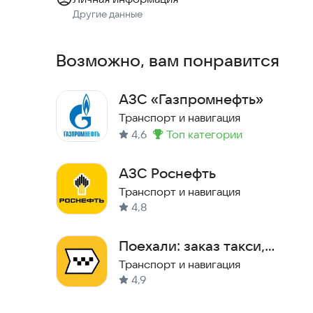
- авиатранспорт
Другие данные
Гарантия чистоты и качества:
Возможно, вам понравится
- мобильные заправки пополняются на нашей с
контроль качества
АЗС «Газпромнефть»
Транспорт и навигация
- опломбированные емкости внутри машины ис
4,6
топ категории
Метка
:
- вы можете заказать проверку качества перед 
АЗС Роснефть
Транспорт и навигация
На нашем топливе можно смело лететь!
4,8
Скачайте приложение прямо сейчас и испытайте
Поехали: заказ такси,
доставка
Транспорт и навигация
4,9