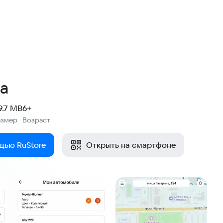
а
9.7 MB
6+
азмер
Возраст
:
щью RuStore
Открыть на смартфоне