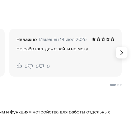
вит машину
Неважно
Изменён 14 июл 2026
Не работает даже зайти не могу
очно просто оставить лючок бака открытым.
0
0
0
Нравится:
Не нравится:
м и функциям устройства для работы отдельных