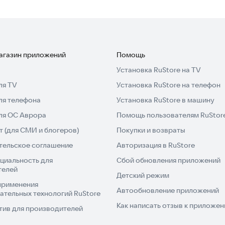
магазин приложений
Помощь
Установка RuStore на TV
ля TV
Установка RuStore на телефон
ля телефона
Установка RuStore в машину
для ОС Аврора
Помощь пользователям RuStor
 (для СМИ и блогеров)
Покупки и возвраты
тельское соглашение
Авторизация в RuStore
циальность для
Сбой обновления приложений
телей
Детский режим
применения
Автообновление приложений
ательных технологий RuStore
Как написать отзыв к приложе
тив для производителей