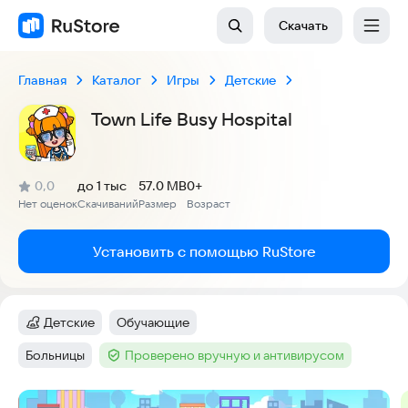
Скачать
Главная
Каталог
Игры
Детские
Town Life Busy Hospital
(
)
0,0
до 1 тыс
57.0 MB
0+
Рейтинг:
Нет оценок
Скачиваний
Размер
Возраст
:
:
:
Установить с помощью RuStore
Детские
Обучающие
Категория
:
Тег
:
Больницы
Проверено вручную и антивирусом
Тег
:
Тег
:
Скриншоты