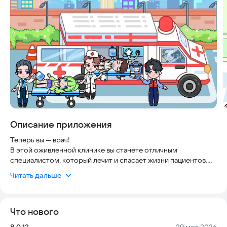
Описание приложения
Теперь вы — врач!
В этой оживленной клинике вы станете отличным
специалистом, который лечит и спасает жизни пациентов.
Вы сможете примерить на себя роль разных докторов,
Читать дальше
чтобы понять, как работает больница изнутри. Постройте
историю своей идеальной клиники! Также вы можете
сыграть роль пациента, пришедшего за помощью. Здесь вы
Что нового
вольны выбирать любую роль по своему желанию.
Версия:
Дата:
8.0.12
29 мар 2026