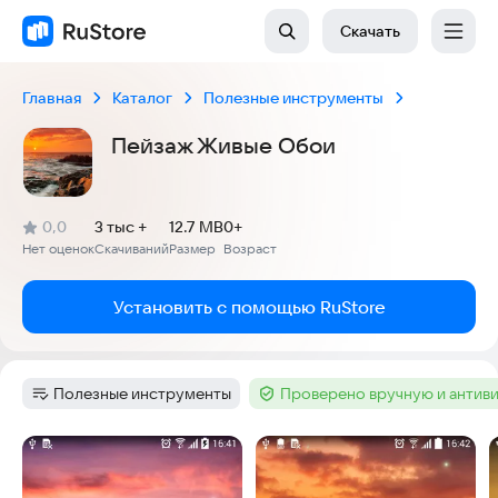
Скачать
Главная
Каталог
Полезные инструменты
Пейзаж Живые Обои
(
)
0,0
3 тыс +
12.7 MB
0+
Рейтинг:
Нет оценок
Скачиваний
Размер
Возраст
:
:
:
Установить с помощью RuStore
Полезные инструменты
Проверено вручную и антив
Категория
:
Тег
:
Скриншоты