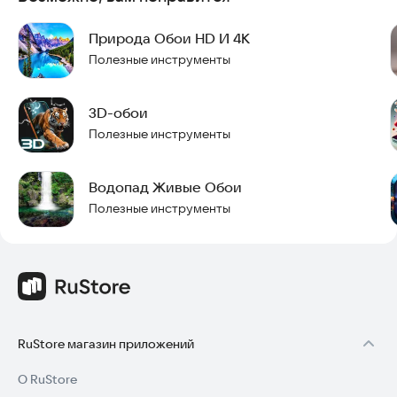
Как установить обои с живыми пейзажами на рабочий стол:
Природа Обои HD И 4K
Рабочий стол → Программы → Настройки → Экран → Обои
Полезные инструменты
→ Главный экран и экран блокировки → Интерактивные обои
→ Красивый Пейзаж Живые Обои
3D-обои
Попробуйте установить это приложение прямо сейчас,
Полезные инструменты
чтобы оживить свой экран.
Водопад Живые Обои
Полезные инструменты
RuStore магазин приложений
О RuStore