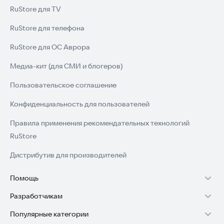
RuStore для TV
RuStore для телефона
RuStore для ОС Аврора
Медиа-кит (для СМИ и блогеров)
Пользовательское соглашение
Конфиденциальность для пользователей
Правила применения рекомендательных технологий
RuStore
Дистрибутив для производителей
Помощь
Разработчикам
Установка RuStore на TV
Популярные категории
Зарабатывать с RuStore
Установка RuStore на телефон