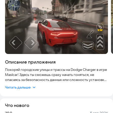
Описание приложения
Покоряй городские улицы и трассы на Dodge Charger в игре
Maslcar! Здесь ты сможешь сразу начать гоняться, не
опасаясь за безопасность данных или сложность установки:
приложение работает стабильно на современных
Читать дальше
смартфонах, не требует постоянного интернета для
базового режима и регулярно обновляется. Окунись в
реалистичные гонки с полицейскими погонями, дрифтом на
Что нового
улицах и сложными испытаниями на парковку. Миссии в этом
симуляторе с американскими автомобилями невероятно
Версия:
Дата:
29.0
5 апр 2026