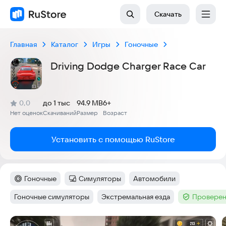
Скачать
Главная
Каталог
Игры
Гоночные
Driving Dodge Charger Race Car
(
)
0,0
до 1 тыс
94.9 MB
6+
Рейтинг:
Нет оценок
Скачиваний
Размер
Возраст
:
:
:
Установить с помощью RuStore
Гоночные
Симуляторы
Автомобили
Категория
:
Категория
:
Тег
:
Гоночные симуляторы
Экстремальная езда
Проверен
Тег
:
Тег
:
Тег
:
Скриншоты