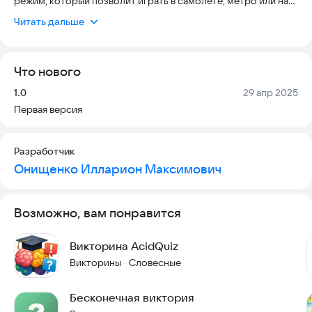
режим, который позволит играть в самолёте, метро или на
даче.
Читать дальше
Никакой рекламы, подписок и покупок. Скачайте и докажите,
что вы — настоящий знаток!
Что нового
Версия:
Дата:
1.0
29 апр 2025
Первая версия
Разработчик
Онищенко Илларион Максимович
Возможно, вам понравится
Викторина AcidQuiz
Викторины
Словесные
·
Бесконечная виктория