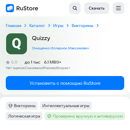
Скачать
Главная
Каталог
Игры
Викторины
Quizzy
Онищенко Илларион Максимович
(
)
0,0
до 1 тыс
6.1 MB
0+
Рейтинг:
Нет оценок
Скачиваний
Размер
Возраст
:
:
:
Установить с помощью RuStore
Викторины
Интеллектуальные игры
Категория
:
Тег
:
Логическая игра
Проверено вручную и антивирусом
Тег
:
Тег
: