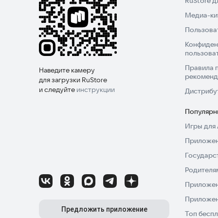
RuStore 
Медиа-кит
Пользова
Конфиден
пользова
Правила 
Наведите камеру
рекоменд
для загрузки RuStore
и следуйте
инструкции
Дистрибу
Популярн
Игры для 
Приложен
Государс
Родителя
Приложен
Приложен
Предложить приложение
Топ беспл