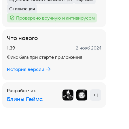
Тег
:
Тег
:
Стилизация
Тег
:
Проверено вручную и антивирусом
Тег
:
Что нового
Версия:
Дата:
1.39
2 нояб 2024
Фикс бага при старте приложения
История версий
Разработчик
+
1
Блины Геймс