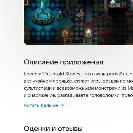
Описание приложения
Lovecraft’s Untold Stories - это экшн роглайт 
в случайном порядке, сюжет игры создан по мот
культистами и всевозможными монстрами из М
и снаряжение, разгадываете головоломки, пре
информацию, чтобы одержать победу над Вели
Читать дальше
ОКУНИТЕСЬ В МИР ЛAВКРАФТА
Игра Lovecraft’s Untold Stories создана по мот
Оценки и отзывы
неподдельный космический ужас Мифов гения 