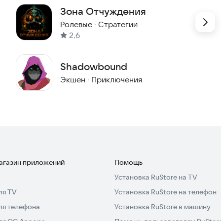
индивидуальным стилем борьбы и собственными
Зона Отчуждения
ти от того, кем вы играете. Таким образом, каждый
Ролевые
·
Стратегии
2,6
еты и артефакты. У каждого персонажа есть своя
о вы можете найти и использовать сотни других
Shadowbound
лучить доступ к разгадкам тайн и новым историям
Экшен
·
Приключения
магазин приложений
Помощь
Установка RuStore на TV
ля TV
Установка RuStore на телефон
ля телефона
Установка RuStore в машину