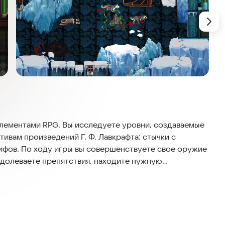
с элементами RPG. Вы исследуете уровни, создаваемые
ивам произведений Г. Ф. Лавкрафта: стычки с
ифов. По ходу игры вы совершенствуете свое оружие
одолеваете препятствия, находите нужную
кими Древними.
ивам произведений Г.Ф. Лавкрафта. Вы испытаете
из Провиденса. Каждый персонаж следует своей