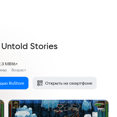
4,7
28 оценок
 Untold Stories
2.3 MB
16+
змер
Возраст
:
щью RuStore
Открыть на смартфоне