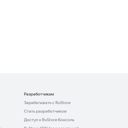
Heroes Quest Survivor
Ролевые
·
Приключения
Dungeon Adventure:
Рогалик
Ролевые
3,3
Разработчикам
Зарабатывать с RuStore
Стать разработчиком
Доступ к RuStore Консоль