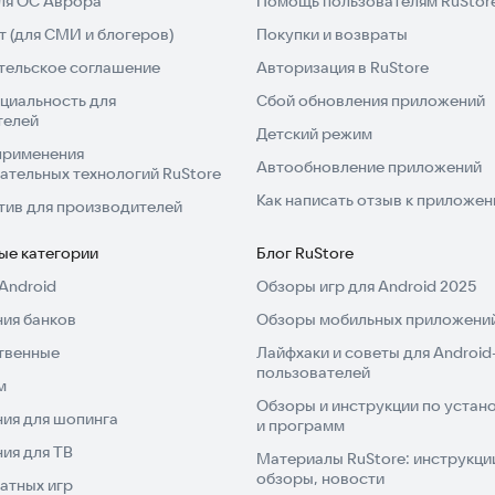
для ОС Аврора
Помощь пользователям RuStor
 (для СМИ и блогеров)
Покупки и возвраты
тельское соглашение
Авторизация в RuStore
циальность для
Сбой обновления приложений
телей
Детский режим
применения
Автообновление приложений
ательных технологий RuStore
Как написать отзыв к приложе
тив для производителей
ые категории
Блог RuStore
Android
Обзоры игр для Android 2025
ия банков
Обзоры мобильных приложений
твенные
Лайфхаки и советы для Android
пользователей
м
Обзоры и инструкции по устано
ия для шопинга
и программ
ия для ТВ
Материалы RuStore: инструкци
обзоры, новости
атных игр