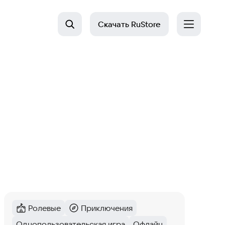
Скачать
RuStore
Ролевые
Приключения
Категория
:
Категория
:
Однопользовательская игра
Офлайн