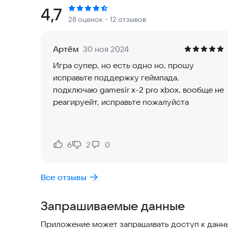
линии расследования, и каждая проведет его по
Рейтинг:
4,7
28 оценок
・12 отзывов
викторианского особняка до заброшенного гос
или джунглей, где затерянные племена исполня
порядке: каждый раз, когда вы играете, все бу
Артём
30 ноя 2024
от персонажа, которым вы играете. Найдите пр
Игра супер, но есть одно но, прошу
новые истории!
исправьте поддержку геймпада,
подключаю gamesir x-2 pro xbox, вообще не
5 ПЕРСОНАЖЕЙ, 5 СПОСОБОВ СРАЗИТЬСЯ С
реагируейт, исправьте пожалуйста
У каждого персонажа своя история и свой стиль
профессор и даже упырь—каждый со своими хар
это пять совершенно разных способов играть э
по Здоровью и Выносливости. Профессор - спе
6
2
0
Нравится:
Не нравится:
Здоровья и его оружие, называемое Тиллингас
большой поражающей силой, умеет телепортиров
Все отзывы
но при этом низкий запас Здоровья. Воровка - 
становиться невидимой для причинения ещё бол
Запрашиваемые данные
расстояния, у него высокий уровень Здоровья 
не может использовать аптечку.
Приложение может запрашивать доступ к данны