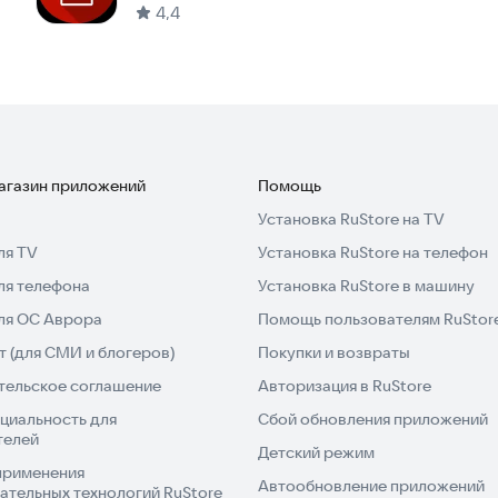
4,4
магазин приложений
Помощь
Установка RuStore на TV
ля TV
Установка RuStore на телефон
ля телефона
Установка RuStore в машину
для ОС Аврора
Помощь пользователям RuStor
 (для СМИ и блогеров)
Покупки и возвраты
тельское соглашение
Авторизация в RuStore
циальность для
Сбой обновления приложений
телей
Детский режим
применения
Автообновление приложений
ательных технологий RuStore