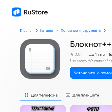
Главная
Каталог
Полезные инструменты
Блокнот++ 
(
)
0,0
до 1 тыс
1
Рейтинг:
Нет оценок
Скачиваний
Р
:
:
Установить с помо
Скриншоты
Для телефона
Для планшета