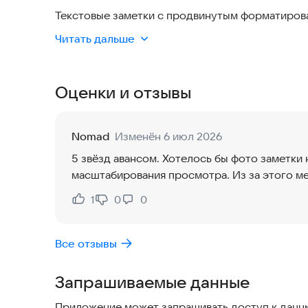
Текстовые заметки с продвинутым форматиров
Богатое текстовое редактирование (жирный, к
Читать дальше
Цветовые схемы для визуальной организации
Настраиваемые размеры шрифтов
Экспорт в TXT и HTML форматы
Оценки и отзывы
Аудиозаметки с профессиональной записью:
Высококачественная запись голоса
Nomad
Изменён 6 июл 2026
Простое управление воспроизведением
5 звёзд авансом. Хотелось бы фото заметки
масштабирования просмотра. Из за этого ме
Фотозаметки с гибкими возможностями:
Захват фото с камеры устройства
1
0
0
Нравится:
Не нравится:
Выбор изображений из галереи
Поддержка множественного выбора фото
Все отзывы
Встроенный редактор с описаниями
Оптимизированное хранение изображений
Запрашиваемые данные
Идеально подходит для:
Приложение может запрашивать доступ к данны