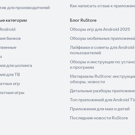
Как написать отзыв к приложе
тив для производителей
ые категории
Блог RuStore
Android
Обзоры игр для Android 2025
ия банков
Обзоры мобильных приложений
твенные
Лайфхаки и советы для Android
пользователей
м
Обзоры и инструкции по устано
ия для шопинга
и программ
ия для ТВ
Материалы RuStore: инструкци
обзоры, новости
атных игр
Детальные разборы приложений
латные игры
Топ приложений для Android T
Приложения для мам и детей
Последние новости RuStore