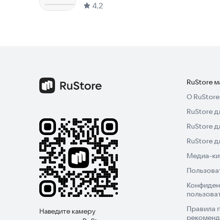
4,2
RuStore 
О RuStore
RuStore д
RuStore д
RuStore 
Медиа-кит
Пользова
Конфиден
пользова
Правила 
Наведите камеру
рекоменд