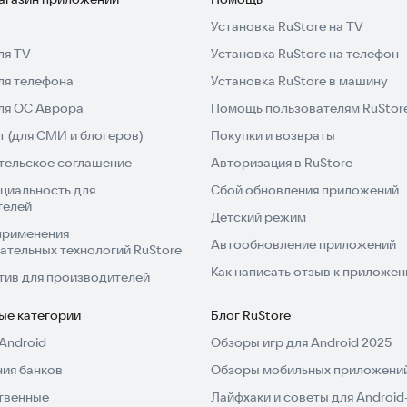
Установка RuStore на TV
ля TV
Установка RuStore на телефон
ля телефона
Установка RuStore в машину
для ОС Аврора
Помощь пользователям RuStor
 (для СМИ и блогеров)
Покупки и возвраты
тельское соглашение
Авторизация в RuStore
циальность для
Сбой обновления приложений
телей
Детский режим
применения
Автообновление приложений
ательных технологий RuStore
Как написать отзыв к приложе
тив для производителей
ые категории
Блог RuStore
Android
Обзоры игр для Android 2025
ия банков
Обзоры мобильных приложений
твенные
Лайфхаки и советы для Android