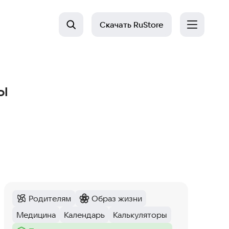
Скачать
RuStore
ы
Родителям
Образ жизни
Категория
:
Категория
:
Медицина
Календарь
Калькуляторы
Тег
:
Тег
:
Тег
: