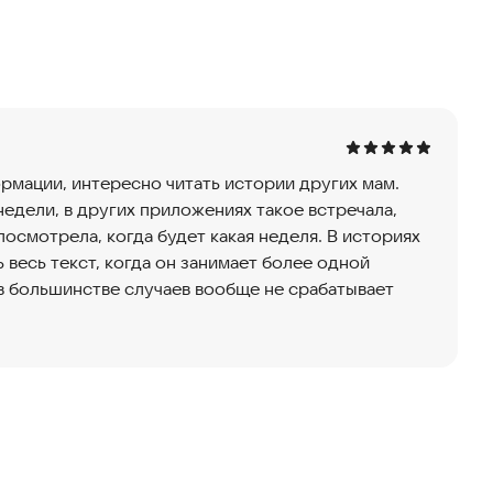
лями нормы
 потребления жидкостей
ваток)
 триместра
менности, разработанных специально для BabyLenta
рмации, интересно читать истории других мам.
недели, в других приложениях такое встречала,
ости. Вам будут доступны хорошо
посмотрела, когда будет какая неделя. В историях
иместрам профессиональные видео и статьи о
 весь текст, когда он занимает более одной
 акушерами-гинекологами, психологами,
 в большинстве случаев вообще не срабатывает
ажные темы от планирования беременности до
татьи о беременности по неделям, советы и
е 14 миллионов раз.
и акушеров-гинекологов по каждому триместру и
зволит вам не пропустить сдачу анализов и другие