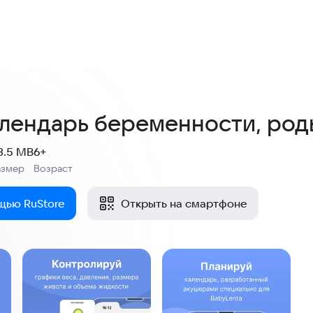
алендарь беременности, род
3.5 MB
6+
азмер
Возраст
:
щью RuStore
Открыть на смартфоне