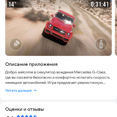
Описание приложения
Добро welcome в симулятор вождения Mercedes G-Class,
где вы сможете безопасно и комфортно испытать скорость
немецких автомобилей. Игра предлагает реалистичную
графику, работу без интернета и поддержку современных
Читать дальше
устройств, что делает её актуальной для игроков любого
уровня.
Оценки и отзывы
Вас ждет увлекательная возможность управлять Mercedes
G-Class AMG по трассам Мюнхена и Берлина. В игре