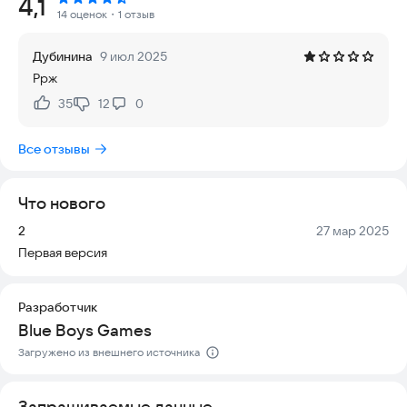
Рейтинг:
4,1
доступны уличные гонки, дрифт-рейсинг и огромный выбор
14 оценок
・1 отзыв
крутых машин в открытом мире.
Дубинина
9 июл 2025
В этом симуляторе вы столкнетесь с интересной аркадой:
Ррж
выполняйте миссии, проходите уровни, собирайте монеты и
покупайте новые быстрые автомобили, например, G-Class 2.
35
12
0
Нравится:
Не нравится:
Игра работает как в онлайн-режиме, так и офлайн, позволяя
гонять по Берлину, Москве, Лондону и Сочи.
Все отзывы
Если вы фанат люксового внедорожника Mercedes G-Class
4x4, то вы попали по адресу! Симулятор погрузит вас в
Что нового
экстремальный мир спортивной езды. Вы сможете
разгоняться на огромной скорости по улицам Москвы,
Версия:
Дата:
2
27 мар 2025
выполнять затяжные заносы на Арбате и других заснеженных
Первая версия
дорогах. За дрифт-очки вы сможете подняться в топ
рейтинга тюнинг-клуба, чтобы настроить свой автомобиль
до неузнаваемости: установить обвесы, модный бампер,
Разработчик
тонировку и спортивную подвеску, чтобы стать самым
Blue Boys Games
быстрым гонщиком🏆!
Загружено из внешнего источника
В нашем Extreme Car Driving Simulator вы сможете
разгоняться на диких скоростях, но игра учитывает
Запрашиваемые данные
безопасность: есть режим «школа вождения», где нужно