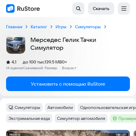
Скачать
Главная
Каталог
Игры
Симуляторы
Мерседес Гелик Тачки
Симулятор
(
)
4,1
до 100 тыс
139.5 MB
0+
Рейтинг:
14 оценок
Скачиваний
Размер
Возраст
:
:
:
Установить с помощью RuStore
Симуляторы
Автомобили
Однопользовательская игр
Категория
:
Тег
:
Тег
:
Экстремальная езда
Симулятор автомобиля
Провере
Тег
:
Тег
:
Тег
:
Скриншоты